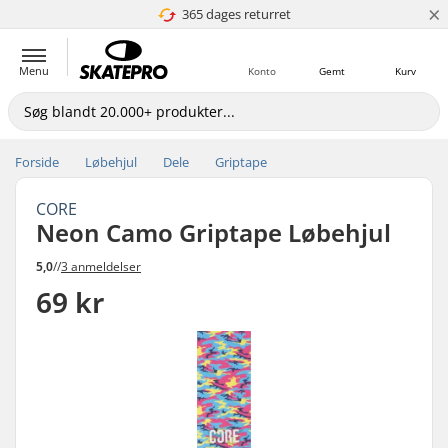
×
365 dages returret
4.8 ud af 5
Menu
Konto
Gemt
Kurv
Forside
Løbehjul
Dele
Griptape
CORE
Neon Camo Griptape Løbehjul
5,0
//
3 anmeldelser
69 kr