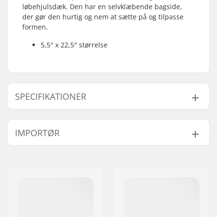
løbehjulsdæk. Den har en selvklæbende bagside,
der gør den hurtig og nem at sætte på og tilpasse
formen.
5,5″ x 22,5″ størrelse
SPECIFIKATIONER
Length:
57.2cm (22.5")
IMPORTØR
Width:
14cm (5.5")
Vægt:
60g
Navn:
Centrano ApS
Adresse:
Omega 6
Post nr:
8382
By:
Hinnerup
Land:
Danmark