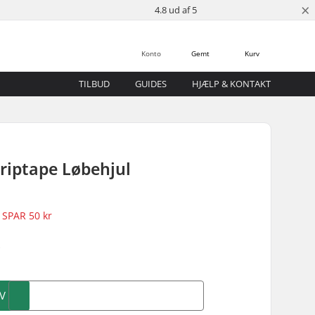
×
4.8 ud af 5
Konto
Gemt
Kurv
TILBUD
GUIDES
HJÆLP & KONTAKT
riptape Løbehjul
SPAR
50 kr
)
V