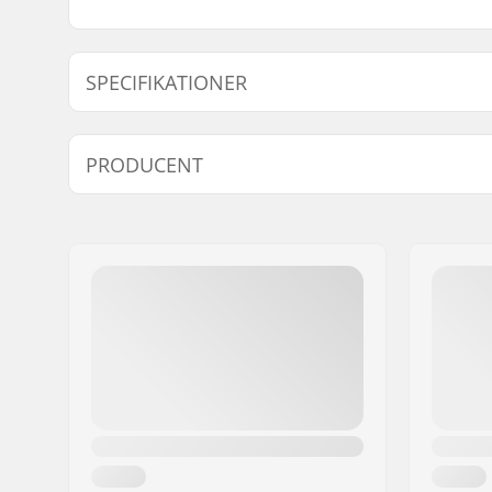
SPECIFIKATIONER
Length:
55.9cm (2
PRODUCENT
Navn:
Centrano ApS
Adresse:
Omega 6
Post nr:
8382
By:
Hinnerup
Land:
Danmark