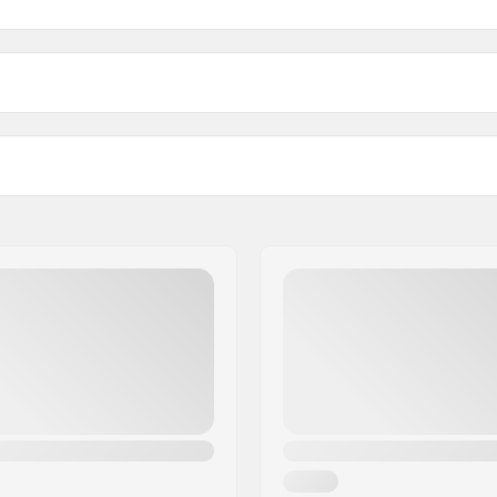
2")
Width: