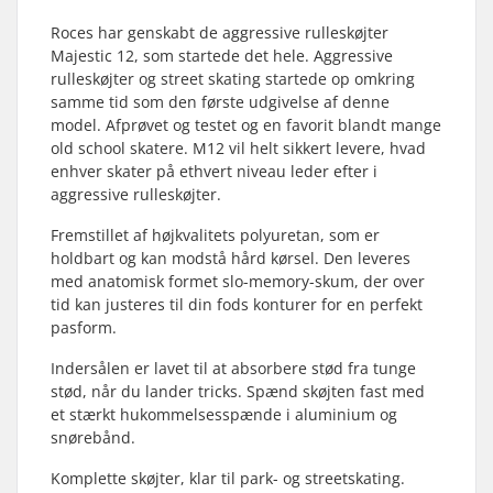
Roces har genskabt de aggressive rulleskøjter
Majestic 12, som startede det hele. Aggressive
rulleskøjter og street skating startede op omkring
samme tid som den første udgivelse af denne
model. Afprøvet og testet og en favorit blandt mange
old school skatere. M12 vil helt sikkert levere, hvad
enhver skater på ethvert niveau leder efter i
aggressive rulleskøjter.
Fremstillet af højkvalitets polyuretan, som er
holdbart og kan modstå hård kørsel. Den leveres
med anatomisk formet slo-memory-skum, der over
tid kan justeres til din fods konturer for en perfekt
pasform.
Indersålen er lavet til at absorbere stød fra tunge
stød, når du lander tricks. Spænd skøjten fast med
et stærkt hukommelsesspænde i aluminium og
snørebånd.
Komplette skøjter, klar til park- og streetskating.