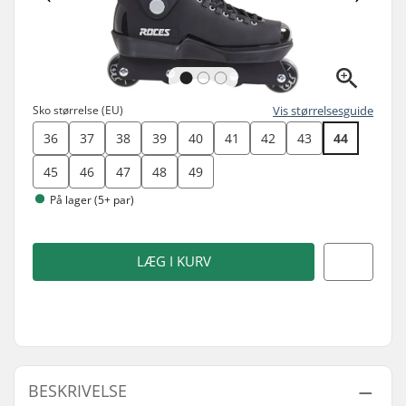
Sko størrelse (EU)
Vis størrelsesguide
36
37
38
39
40
41
42
43
44
45
46
47
48
49
På lager (5+ par)
LÆG I KURV
BESKRIVELSE