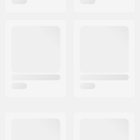
Frame-materiale:
Fiber, Komposit
Støvlemateriale:
Plast
Inderstøvle materiale:
Mesh, Memory foam
Cuff:
Fleksibel, Indbygget,
Løkke til at bære
rulleskøjterne i
Montering:
UFS
Soulplate:
One-piece
Backslide plate:
Indbygget
Vægt:
1500g
Anbefalet til:
Aggressive skating