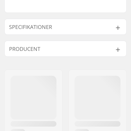
SPECIFIKATIONER
Hjuldiameter:
58mm
PRODUCENT
Hjul hårdhed:
88A
Frame-type:
Anti-rocker setup
Navn:
Roces Sports s.r.l.
Niveau:
Begynder, Øvet
Adresse:
Via G. Ferraris, 36
Støvle/Skal type:
Helstøbt, Hård
Post nr:
31044
Inderstøvle detaljer:
Aftagelig,
V-Cut
, Stød
By:
Montebelluna
absorbering,
Land:
Italien
Anatomisk udformet
Lukkemekanisme:
Snøre, Mikro-
justerings spænde
Kugleleje præcision:
ABEC-5
Grind hjul:
Nylon