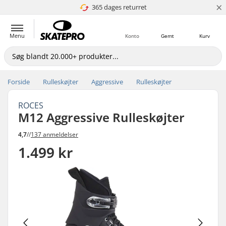
×
365 dages returret
4.8 ud af 5
Menu
Konto
Gemt
Kurv
Forside
Rulleskøjter
Aggressive
Rulleskøjter
ROCES
M12 Aggressive Rulleskøjter
4,7
//
137 anmeldelser
1.499 kr