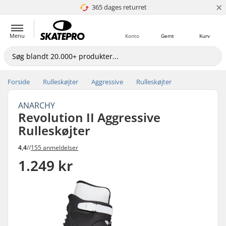
×
365 dages returret
4.8 ud af 5
Menu
Konto
Gemt
Kurv
Forside
Rulleskøjter
Aggressive
Rulleskøjter
ANARCHY
Revolution II Aggressive
Rulleskøjter
4,4
//
155 anmeldelser
1.249 kr