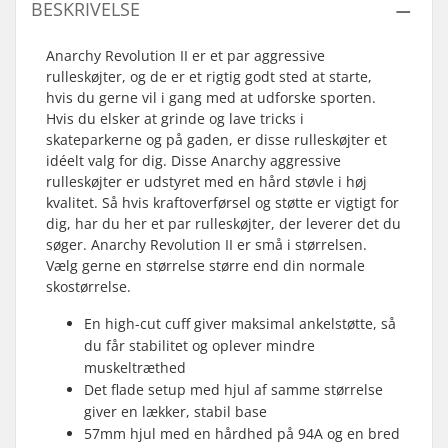
BESKRIVELSE
Anarchy Revolution II er et par aggressive
rulleskøjter, og de er et rigtig godt sted at starte,
hvis du gerne vil i gang med at udforske sporten.
Hvis du elsker at grinde og lave tricks i
skateparkerne og på gaden, er disse rulleskøjter et
idéelt valg for dig. Disse Anarchy aggressive
rulleskøjter er udstyret med en hård støvle i høj
kvalitet. Så hvis kraftoverførsel og støtte er vigtigt for
dig, har du her et par rulleskøjter, der leverer det du
søger. Anarchy Revolution II er små i størrelsen.
Vælg gerne en størrelse større end din normale
skostørrelse.
En high-cut cuff giver maksimal ankelstøtte, så
du får stabilitet og oplever mindre
muskeltræthed
Det flade setup med hjul af samme størrelse
giver en lækker, stabil base
57mm hjul med en hårdhed på 94A og en bred