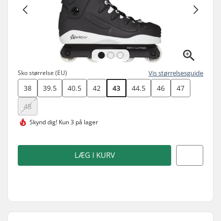
Sko størrelse (EU)
Vis størrelsesguide
38
39.5
40.5
42
43
44.5
46
47
48
Skynd dig!
Kun 3 på lager
LÆG I KURV