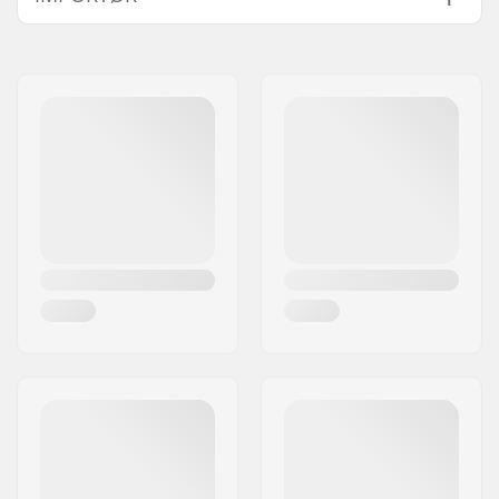
Hjuldiameter:
57mm
Navn:
Centrano ApS
Hjul hårdhed:
94A
Adresse:
Omega 6
Frame-type:
Flat setup
Post nr:
8382
Niveau:
Begynder
By:
Hinnerup
Støvle/Skal type:
Hård
Land:
Danmark
Inderstøvle detaljer:
Aftagelig, Stød
absorbering,
Anatomisk udformet
Lukkemekanisme:
Snøre, Spænde
Kugleleje præcision:
ABEC-7
Frame-materiale:
Plast
Støvlemateriale:
Plast
Inderstøvle materiale:
Nubuck
Cuff:
Høj ankelstøtte
Montering:
UFS
Soulplate:
One-piece