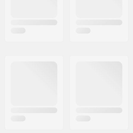
Backslide plate:
Indbygget
Vægt:
2260g
Anbefalet til:
Aggressive skating