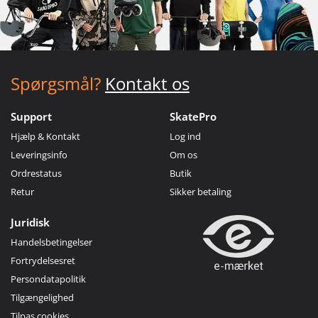
Spørgsmål?
Kontakt os
Support
SkatePro
Hjælp & Kontakt
Log ind
Leveringsinfo
Om os
Ordrestatus
Butik
Retur
Sikker betaling
Juridisk
Handelsbetingelser
Fortrydelsesret
Persondatapolitik
Tilgængelighed
Tilpas cookies