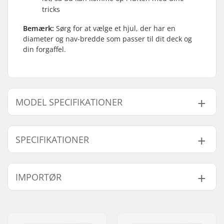
tricks
Bemærk:
Sørg for at vælge et hjul, der har en
diameter og nav-bredde som passer til dit deck og
din forgaffel.
MODEL SPECIFIKATIONER
Model
Hjuldiameter
Vægt
SPECIFIKATIONER
100mm - Sort
100mm
181g
100mm - Rainbow
100mm
181g
Hjul materiale:
PU
IMPORTØR
100mm - Blå
100mm
181g
Kuglelejer:
Inkluderet
Hjul hårdhed:
88A
100mm - Rød
100mm
181g
Navn:
Centrano ApS
Kernedesign:
Spoked
110mm - Rød
110mm
-
Adresse:
Omega 6
Hjul per pakke:
1
110mm - Blå
110mm
-