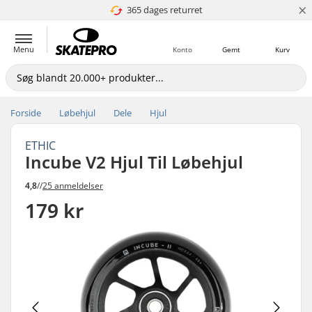
×
365 dages returret
4.8 ud af 5
Menu
Konto
Gemt
Kurv
Forside
Løbehjul
Dele
Hjul
ETHIC
Incube V2 Hjul Til Løbehjul
4,8
//
25 anmeldelser
179 kr