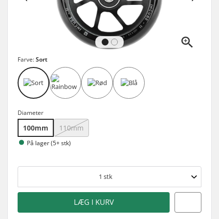
Farve:
Sort
Diameter
100mm
110mm
På lager (5+ stk)
1
stk
LÆG I KURV