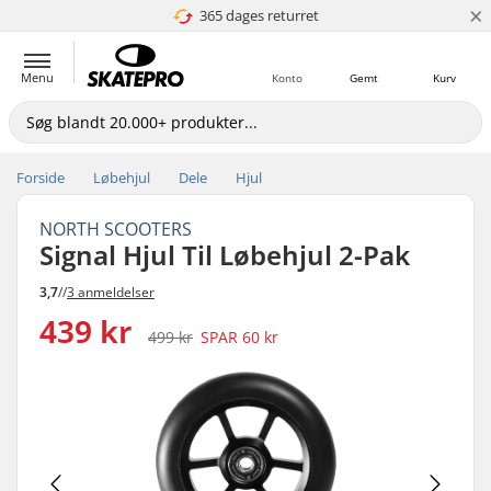
×
365 dages returret
4.8 ud af 5
Menu
Konto
Gemt
Kurv
Forside
Løbehjul
Dele
Hjul
NORTH SCOOTERS
Signal Hjul Til Løbehjul 2-Pak
3,7
//
3 anmeldelser
439 kr
499 kr
SPAR
60 kr