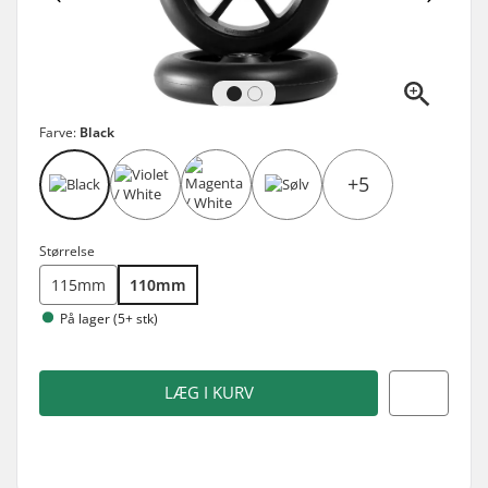
Farve:
Black
+5
Størrelse
115mm
110mm
På lager (5+ stk)
LÆG I KURV