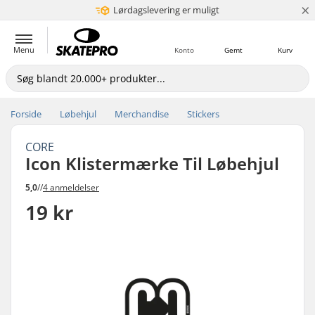
×
Lørdagslevering er muligt
5+ mio. kunder
Menu
Konto
Gemt
Kurv
Forside
Løbehjul
Merchandise
Stickers
CORE
Icon Klistermærke Til Løbehjul
5,0
//
4 anmeldelser
19 kr