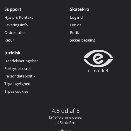
Support
SkatePro
Hjælp & Kontakt
Log ind
Leveringsinfo
Om os
Ordrestatus
Butik
Retur
Sikker betaling
Juridisk
Handelsbetingelser
Fortrydelsesret
Persondatapolitik
Tilgængelighed
Tilpas cookies
4.8 ud af 5
134940 anmeldelser
af SkatePro
Vis alle