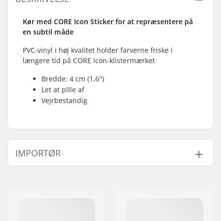
Kør med CORE Icon Sticker for at repræsentere på
en subtil måde
PVC-vinyl i høj kvalitet holder farverne friske i
længere tid på CORE Icon-klistermærket
Bredde: 4 cm (1,6'')
Let at pille af
Vejrbestandig
IMPORTØR
Navn:
Centrano ApS
Adresse:
Omega 6
Post nr:
8382
By:
Hinnerup