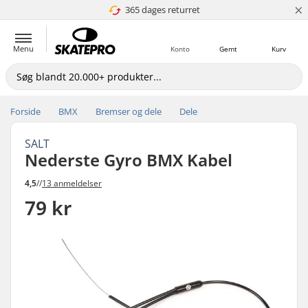
×
365 dages returret
4.8 ud af 5
Menu
Konto
Gemt
Kurv
Forside
BMX
Bremser og dele
Dele
SALT
Nederste Gyro BMX Kabel
4,5
//
13 anmeldelser
79 kr