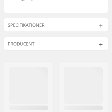
SPECIFIKATIONER
Gyro kompatibel:
Ja
PRODUCENT
Vægt:
100g
Navn:
We Make Things GmbH
Adresse:
RICHARD-BYRD-STR. 12
Post nr:
50829
By:
Köln
Land:
Tyskland