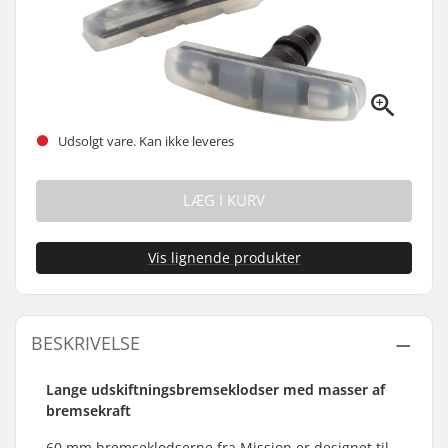
Udsolgt vare. Kan ikke leveres
LÆG I KURV
Vis lignende produkter
BESKRIVELSE
Lange udskiftningsbremseklodser med masser af
bremsekraft
60 mm bremseklodserne fra Mission er designet til