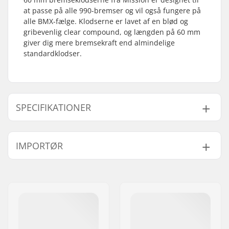
at passe på alle 990-bremser og vil også fungere på
alle BMX-fælge. Klodserne er lavet af en blød og
gribevenlig clear compound, og længden på 60 mm
giver dig mere bremsekraft end almindelige
standardklodser.
SPECIFIKATIONER
Vægt:
56.7g
IMPORTØR
Navn:
Centrano ApS
Adresse:
Omega 6
Post nr:
8382
By:
Hinnerup
Land:
Danmark