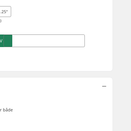
.25"
)
V
er både