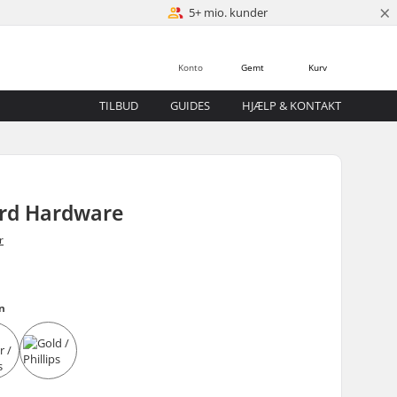
×
5+ mio. kunder
Konto
Gemt
Kurv
TILBUD
GUIDES
HJÆLP & KONTAKT
rd Hardware
r
en