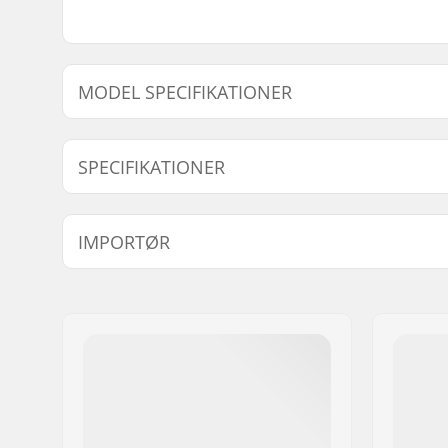
MODEL SPECIFIKATIONER
Model
Compressi
SPECIFIKATIONER
7/8"
22mm
Antal per pakke:
8
IMPORTØR
Navn:
Centrano ApS
Adresse:
Omega 6
Post nr:
8382
By:
Hinnerup
Land:
Danmark