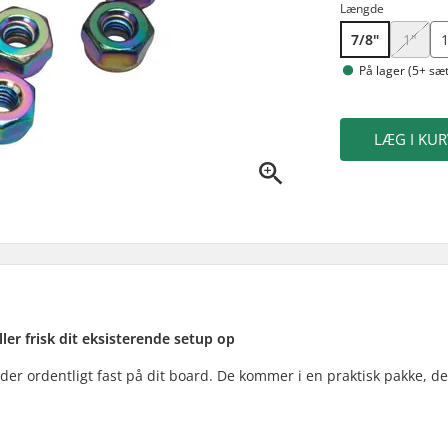
Længde
7/8"
1"
1
På lager (5+ sæt
LÆG I KUR
ler frisk dit eksisterende setup op
idder ordentligt fast på dit board. De kommer i en praktisk pakke, d