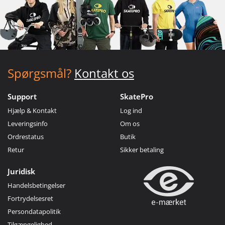
Spørgsmål?
Kontakt os
Support
SkatePro
Hjælp & Kontakt
Log ind
Leveringsinfo
Om os
Ordrestatus
Butik
Retur
Sikker betaling
Juridisk
Handelsbetingelser
Fortrydelsesret
Persondatapolitik
Tilgængelighed