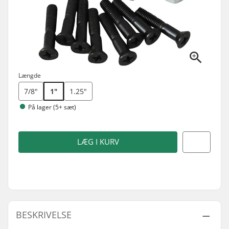
Længde
7/8"
1"
1.25"
På lager (5+ sæt)
LÆG I KURV
BESKRIVELSE