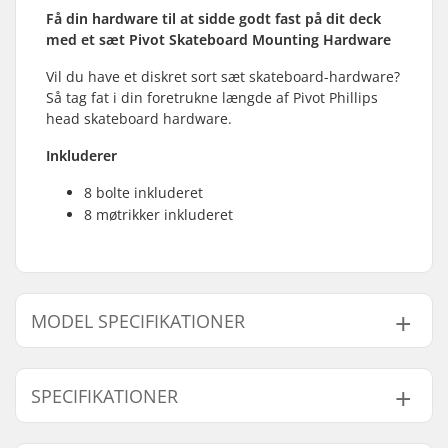
Få din hardware til at sidde godt fast på dit deck
med et sæt Pivot Skateboard Mounting Hardware
Vil du have et diskret sort sæt skateboard-hardware?
Så tag fat i din foretrukne længde af Pivot Phillips
head skateboard hardware.
Inkluderer
8 bolte inkluderet
8 møtrikker inkluderet
MODEL SPECIFIKATIONER
Model
Compression Bolt længde
SPECIFIKATIONER
7/8"
22mm
1"
25mm
Antal per pakke:
8