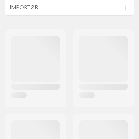
IMPORTØR
1.25"
32mm
Navn:
Centrano ApS
Adresse:
Omega 6
Post nr:
8382
By:
Hinnerup
Land:
Danmark