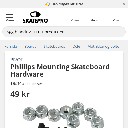
×
365 dages returret
4.8 ud af 5
Menu
Konto
Gemt
Kurv
Forside
Boards
Skateboards
Dele
Møtrikker og bolte
PIVOT
Phillips Mounting Skateboard
Hardware
4,9
//
10 anmeldelser
49 kr