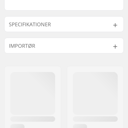
SPECIFIKATIONER
Hjulbolt længde:
34mm
IMPORTØR
Aksel diameter:
8mm
Navn:
Centrano ApS
Adresse:
Omega 6
Post nr:
8382
By:
Hinnerup
Land:
Danmark