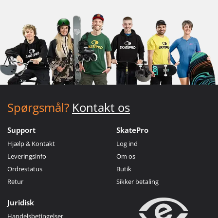
Spørgsmål?
Kontakt os
Support
SkatePro
Hjælp & Kontakt
Log ind
Leveringsinfo
Om os
Ordrestatus
Butik
Retur
Sikker betaling
Juridisk
Handelsbetingelser