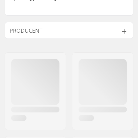
PRODUCENT
Navn:
Centrano ApS
Adresse:
Omega 6
Post nr:
8382
By:
Hinnerup
Land:
Danmark