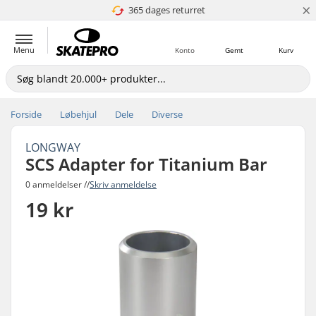
×
365 dages returret
4.8 ud af 5
Menu
Konto
Gemt
Kurv
Forside
Løbehjul
Dele
Diverse
LONGWAY
SCS Adapter for Titanium Bar
0 anmeldelser //
Skriv anmeldelse
19 kr