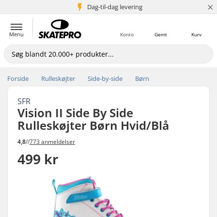
×
Dag-til-dag levering
5+ mio. kunder
Menu
Konto
Gemt
Kurv
Forside
Rulleskøjter
Side-by-side
Børn
SFR
Vision II Side By Side
Rulleskøjter Børn Hvid/Blå
4,8
//
773 anmeldelser
499 kr