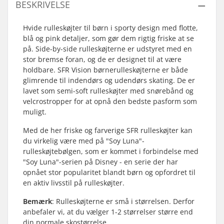
BESKRIVELSE
Hvide rulleskøjter til børn i sporty design med flotte,
blå og pink detaljer, som gør dem rigtig friske at se
på. Side-by-side rulleskøjterne er udstyret med en
stor bremse foran, og de er designet til at være
holdbare. SFR Vision børnerulleskøjterne er både
glimrende til indendørs og udendørs skating. De er
lavet som semi-soft rulleskøjter med snørebånd og
velcrostropper for at opnå den bedste pasform som
muligt.
Med de her friske og farverige SFR rulleskøjter kan
du virkelig være med på "Soy Luna"-
rulleskøjtebølgen, som er kommet i forbindelse med
"Soy Luna"-serien på Disney - en serie der har
opnået stor popularitet blandt børn og opfordret til
en aktiv livsstil på rulleskøjter.
Bemærk
: Rulleskøjterne er små i størrelsen. Derfor
anbefaler vi, at du vælger 1-2 størrelser større end
din normale skostørrelse.