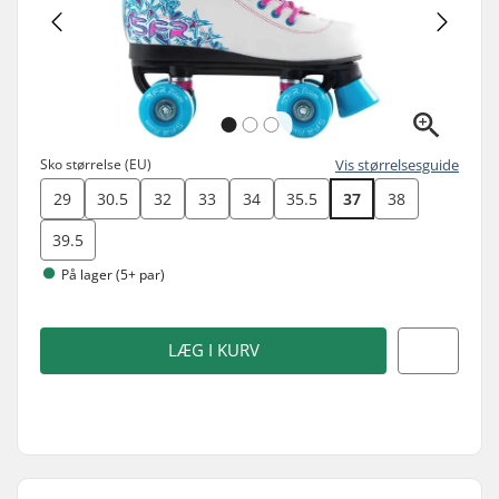
Sko størrelse (EU)
Vis størrelsesguide
29
30.5
32
33
34
35.5
37
38
39.5
På lager (5+ par)
LÆG I KURV