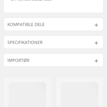
KOMPATIBLE DELE
Find produkter, som er kompatible med SFR Vision II
Side By Side Rulleskøjter Børn Hvid/Blå:
SPECIFIKATIONER
Størrelsesjusterbar
Nej
IMPORTØR
Kompatible dele
Støvle:
Hjuldiameter:
53mm
Navn:
Centrano ApS
Støvletype:
Semi-soft
Adresse:
Omega 6
Niveau:
Begynder
Post nr:
8382
Ekstra features:
Løkke til at bære
By:
Hinnerup
rulleskøjterne i
Land:
Danmark
Plate-materiale:
Plast
Lukkemekanisme:
Snøre, Velcro