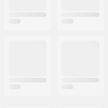
Støvlemateriale:
PU-læder
Cuff:
Høj ankelstøtte
Hjulbredde:
30mm
Nav bredde:
20.5mm
Aksel længde:
27.0mm
Bremse:
Ja
Kugleleje præcision:
ABEC-5
Anbefalet til:
Indendørs skøjtning,
Udendørs skøjtning