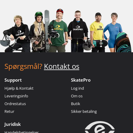
Spørgsmål?
Kontakt os
Support
SkatePro
Hjælp & Kontakt
Log ind
Leveringsinfo
Om os
Ordrestatus
Butik
Retur
Sikker betaling
Juridisk
Handelsbetingelser