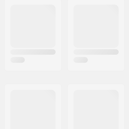
Cuff:
Høj ankelstøtte
Hjulbredde:
32mm
Bremse:
Ja
Kugleleje præcision:
ABEC-5
Anbefalet til:
Udendørs skøjtning