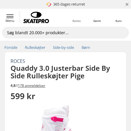
×
365 dages returret
4.8 ud af 5
Menu
Konto
Gemt
Kurv
Forside
Rulleskøjter
Side-by-side
Børn
ROCES
Quaddy 3.0 Justerbar Side By
Side Rulleskøjter Pige
4,8
//
178 anmeldelser
599 kr