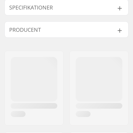
SPECIFIKATIONER
Størrelsesjusterbar
Ja
PRODUCENT
Støvle:
Hjuldiameter:
54mm
Navn:
Roces Sports s.r.l.
Støvletype:
Semi-soft, Justerbar
Adresse:
Via G. Ferraris, 36
størrelse
Post nr:
31044
Niveau:
Begynder
By:
Montebelluna
Ekstra features:
Eksoskelet-struktur
Land:
Italien
Plate-materiale:
Plast
Inderstøvledetaljer:
Indbygget, Ventileret,
Anatomisk udformet
Lukkemekanisme:
Snøre, Mikro-
justerings spænde,
Powerstrap
Støvlemateriale:
Mesh, Plast
Inderstøvle materiale:
Mesh, Skum