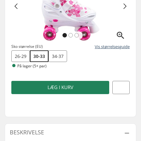
Sko størrelse (EU)
Vis størrelsesguide
26-29
30-33
34-37
På lager (5+ par)
LÆG I KURV
BESKRIVELSE