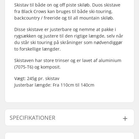
Skistav til både on og off piste skiløb. Duos skistave
fra Black Crows kan bruges til både ski-touring,
backcountry / freeride og til all mountain skiløb.
Disse skistave er justerbare og nemme at pakke i
rygsækken og justere til den rigtige længde, selv når
du står ski touring på skråninger som nødvendiggør
to forskellige længder.
Skistaven har store trinser og er lavet af aluminium
(7075-T6) og komposit.
Vægt: 245g pr. skistav
Justerbar længde: Fra 110cm til 140cm
SPECIFIKATIONER
Bedst til:
All Mountain
,
Touring