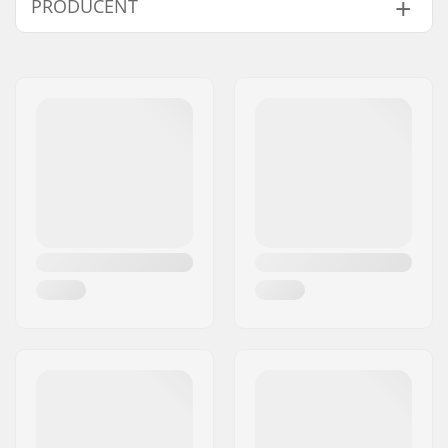
PRODUCENT
Håndtag:
Skum
Spidser - materiale:
Carbide
Navn:
CAB 5-4 SAS
Stav - materiale:
Aluminum,
Adresse:
125 chemin des tissourds
Composite
Post nr:
74400
Ekstra features:
Adjustable Straps
,
By:
Chamonix
Længdejusterbare
Land:
Frankrig
Køn:
Mand, Kvinde, Unisex