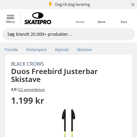
×
Dag-til-dag levering
5+ mio. kunder
Menu
Konto
Gemt
Kurv
Forside
Vintersport
Alpinski
Skistave
BLACK CROWS
Duos Freebird Justerbar
Skistave
4,9
//
22 anmeldelser
1.199 kr