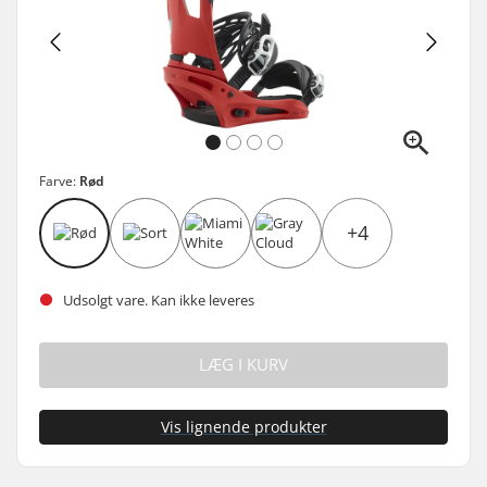
Farve:
Rød
+4
Udsolgt vare. Kan ikke leveres
LÆG I KURV
Vis lignende produkter