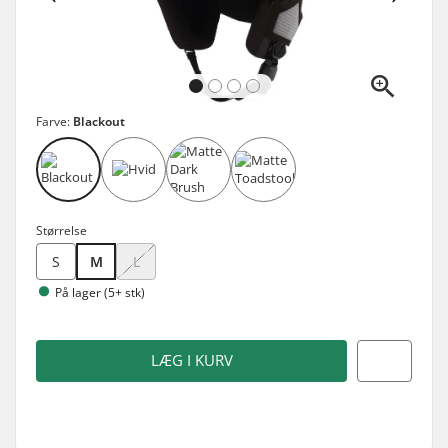
Farve:
Blackout
Størrelse
S
M
L
På lager (5+ stk)
LÆG I KURV