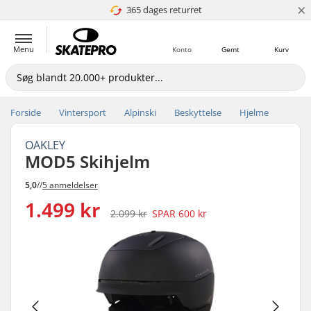
×
365 dages returret
4.8 ud af 5
Menu
Konto
Gemt
Kurv
Forside
Vintersport
Alpinski
Beskyttelse
Hjelme
OAKLEY
MOD5 Skihjelm
5,0
//
5 anmeldelser
1.499 kr
2.099 kr
SPAR
600 kr