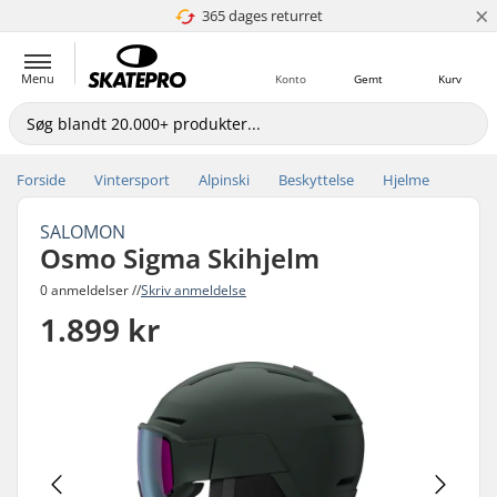
×
365 dages returret
4.8 ud af 5
Menu
Konto
Gemt
Kurv
Forside
Vintersport
Alpinski
Beskyttelse
Hjelme
SALOMON
Osmo Sigma Skihjelm
0 anmeldelser //
Skriv anmeldelse
1.899 kr