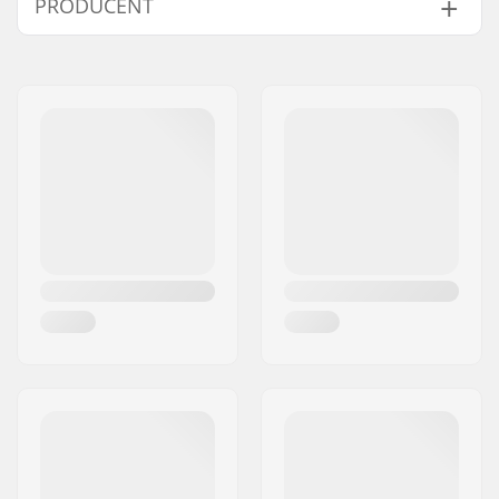
PRODUCENT
Fitting-system:
Dial Wheel
Extra egenskaber:
Aftagelig liner,
Navn:
Salomon SAS
Vaskbar liner, EPS4D
Adresse:
14 chemin des Croiselets
Indvendig mål:
53cm, 54cm, 55cm,
Post nr:
74370
56cm
By:
Epagny Metz-Tessy
Størrelsesjusterbar:
Ja
Land:
Frankrig
Godkendelser:
CE
,
ASTM 2040-11
Udskiftelig linse:
Ja
Linse:
Sigma Sky Blue
Lysindtag(VLT):
18 - 8%
Køn:
Mand, Kvinde