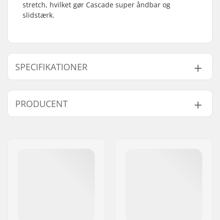
stretch, hvilket gør Cascade super åndbar og
slidstærk.
SPECIFIKATIONER
Aktivitet:
Alpint skiløb, Day to
PRODUCENT
Day
Køn:
Mand
Navn:
Mons Royale Europe GmbH
Adresse:
Leopoldstraße 9
Post nr:
6020
By:
Innsbruck
Land:
Østrig