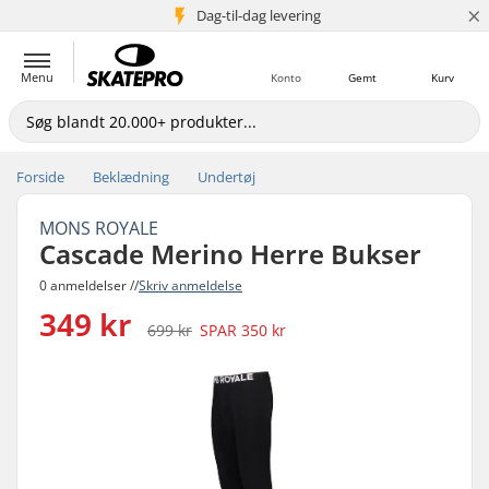
×
Dag-til-dag levering
5+ mio. kunder
Menu
Konto
Gemt
Kurv
Forside
Beklædning
Undertøj
MONS ROYALE
Cascade Merino Herre Bukser
0 anmeldelser //
Skriv anmeldelse
349 kr
699 kr
SPAR
350 kr