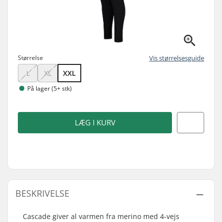
Størrelse
Vis størrelsesguide
L
XL
XXL
På lager (5+ stk)
LÆG I KURV
BESKRIVELSE
Cascade giver al varmen fra merino med 4-vejs