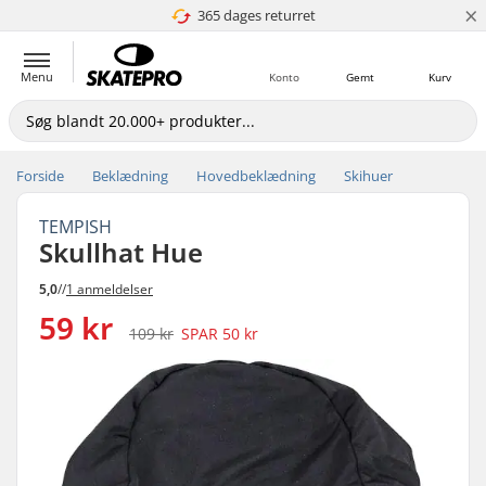
×
365 dages returret
4.8 ud af 5
Menu
Konto
Gemt
Kurv
Forside
Beklædning
Hovedbeklædning
Skihuer
TEMPISH
Skullhat Hue
5,0
//
1 anmeldelser
59 kr
109 kr
SPAR
50 kr