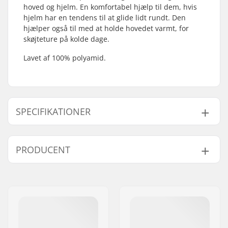
hoved og hjelm. En komfortabel hjælp til dem, hvis
hjelm har en tendens til at glide lidt rundt. Den
hjælper også til med at holde hovedet varmt, for
skøjteture på kolde dage.
Lavet af 100% polyamid.
SPECIFIKATIONER
Køn:
Mand, Kvinde, Unisex
PRODUCENT
Navn:
TEMPISH s.r.o.
Adresse:
Bratrí Wolfu 495/16
Post nr:
779 00
By:
Olomouc