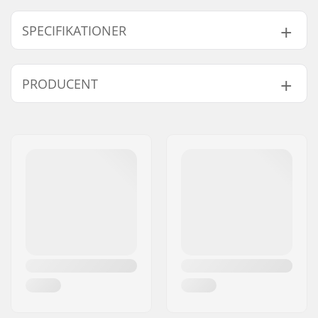
SPECIFIKATIONER
Form:
3 fingre
PRODUCENT
Ydre materiale:
Polyester
Extra features:
Maskinvaskbare,
Navn:
HESTRA / Martin
Snow lock
Magnusson & Co AB
Lukning/manchetter:
Elastiske håndled
Adresse:
Äspåsvägen 5
Aktivitet:
Alpint skiløb,
Post nr:
33571
Snowboard
By:
Hestra
Vandtæt:
Ja
Land:
Sverige
Membran:
Mærkespecifikt,
CZone
Isolering:
Ja, Fiberfill
Køn:
Junior