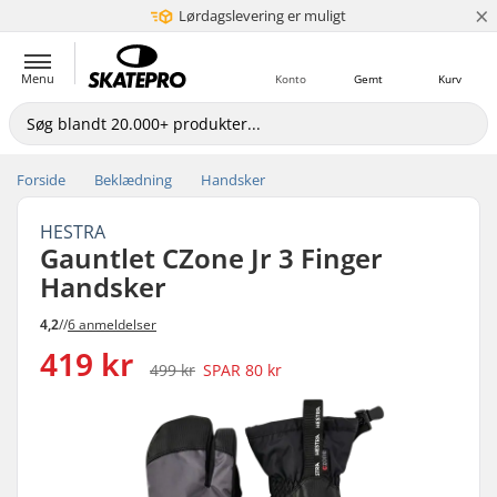
×
Lørdagslevering er muligt
5+ mio. kunder
Menu
Konto
Gemt
Kurv
Forside
Beklædning
Handsker
HESTRA
Gauntlet CZone Jr 3 Finger
Handsker
4,2
//
6 anmeldelser
419 kr
499 kr
SPAR
80 kr