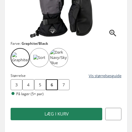
Farve:
Graphite/Black
Størrelse
Vis størrelsesguide
3
4
5
6
7
På lager (5+ par)
LÆG I KURV