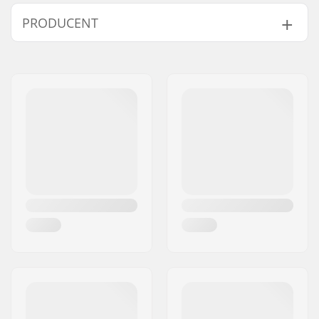
Form:
5 fingre
PRODUCENT
Kompatible dele
Liner/foring:
Wool
Lukning/manchetter:
Velcro
Navn:
HESTRA / Martin
Aktivitet:
Alpint skiløb,
Magnusson & Co AB
Snowboard
Adresse:
Äspåsvägen 5
Isolering:
Uld
Post nr:
33571
Køn:
Mand, Unisex
By:
Hestra
Land:
Sverige