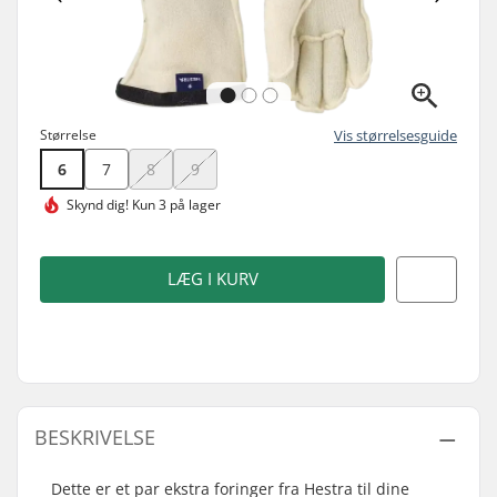
Størrelse
Vis størrelsesguide
6
7
8
9
Skynd dig!
Kun 3 på lager
LÆG I KURV
BESKRIVELSE
Dette er et par ekstra foringer fra Hestra til dine