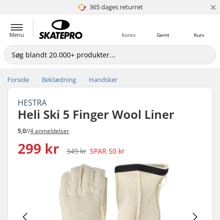
×
365 dages returret
4.8 ud af 5
Menu
Konto
Gemt
Kurv
Forside
Beklædning
Handsker
HESTRA
Heli Ski 5 Finger Wool Liner
5,0
//
4 anmeldelser
299 kr
349 kr
SPAR
50 kr