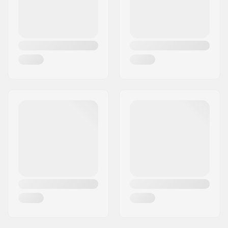
Land:
Sverige
håndled,
Håndledsstrop
Beskyttende
EVA knopuder
egenskaber:
Aktivitet:
Alpint skiløb,
Snowboard
Vandtæt:
Ja
Stofopbygning:
2 lag
Isolering:
G-Loft
Køn:
Børn, Junior