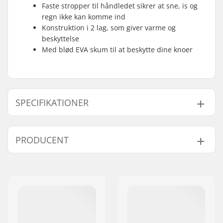
Faste stropper til håndledet sikrer at sne, is og
regn ikke kan komme ind
Konstruktion i 2 lag, som giver varme og
beskyttelse
Med blød EVA skum til at beskytte dine knoer
SPECIFIKATIONER
Form:
Luffer
PRODUCENT
Håndflade materiale:
Blødt læder,
Gedeskind
Navn:
HESTRA / Martin
Ydre materiale:
Goat Leather
Magnusson & Co AB
Liner/foring:
Polyester
Adresse:
Äspåsvägen 5
Extra features:
Maskinvaskbare,
Post nr:
33571
Ergonomic design
By:
Hestra
Lukning/manchetter:
Velcro, Elastiske