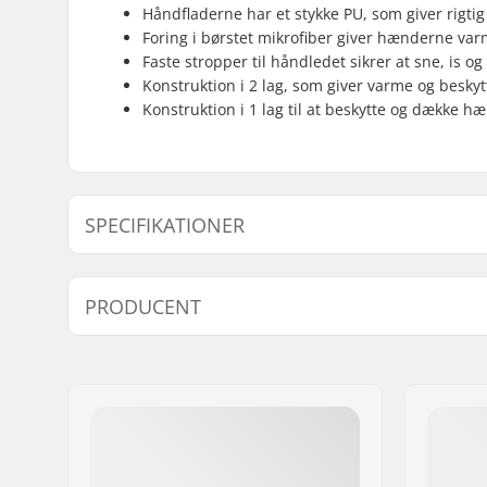
Håndfladerne har et stykke PU, som giver rigtig
Foring i børstet mikrofiber giver hænderne va
Faste stropper til håndledet sikrer at sne, is 
Konstruktion i 2 lag, som giver varme og beskyt
Konstruktion i 1 lag til at beskytte og dække 
SPECIFIKATIONER
Form:
5 fingre
PRODUCENT
Håndflade materiale:
PU Grip
Ydre materiale:
Neoprene
Navn:
HESTRA / Martin M
Liner/foring:
Microfibe
Adresse:
Äspåsvägen 5
Extra features:
Maskinva
Post nr:
33571
Lukning/manchetter:
Håndleds
By:
Hestra
Land:
Sverige