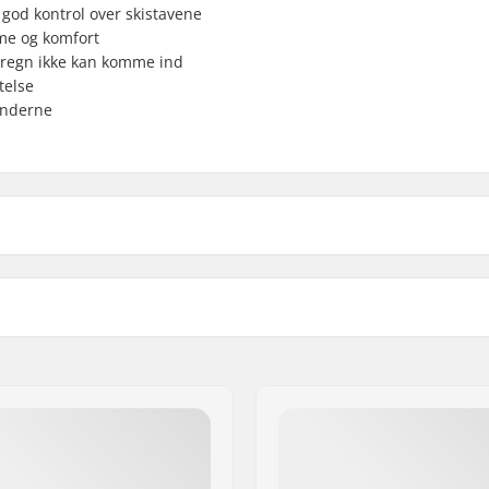
 god kontrol over skistavene
rme og komfort
og regn ikke kan komme ind
telse
hænderne
Aktivitet:
Membran:
Stofopbygning:
agnusson & Co AB
r,
Brushed
Isolering:
skbare
Køn:
strop