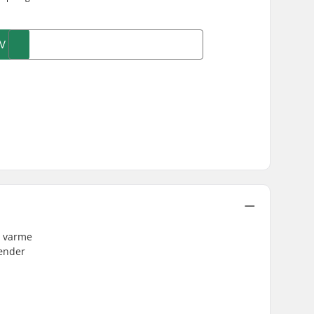
V
g varme
hænder