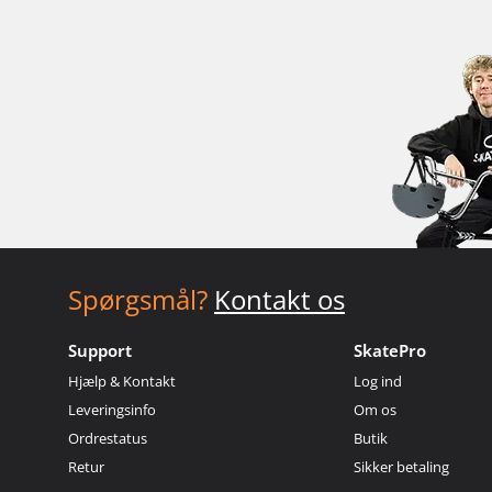
Spørgsmål?
Kontakt os
Support
SkatePro
Hjælp & Kontakt
Log ind
Leveringsinfo
Om os
Ordrestatus
Butik
Retur
Sikker betaling