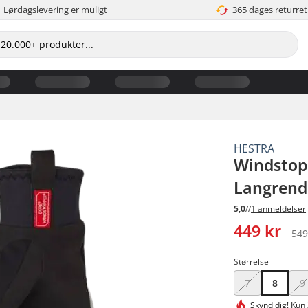
Lørdagslevering er muligt
365 dages returret
HESTRA
Windstopp
Langrend
5,0
//
1 anmeldelser
449 kr
549
Størrelse
7
8
9
Skynd dig!
Kun 