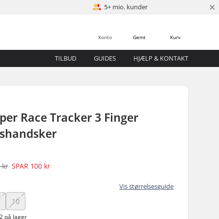
×
5+ mio. kunder
Konto
Gemt
Kurv
TILBUD
GUIDES
HJÆLP & KONTAKT
er Race Tracker 3 Finger
shandsker
 kr
SPAR
100 kr
Vis størrelsesguide
10
2 på lager