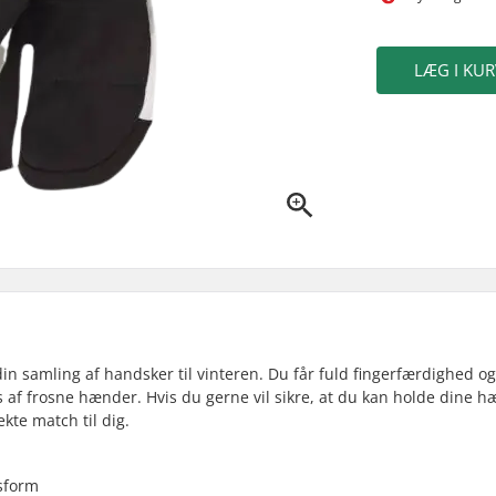
LÆG I KUR
n samling af handsker til vinteren. Du får fuld fingerfærdighed o
 af frosne hænder. Hvis du gerne vil sikre, at du kan holde dine 
kte match til dig.
asform