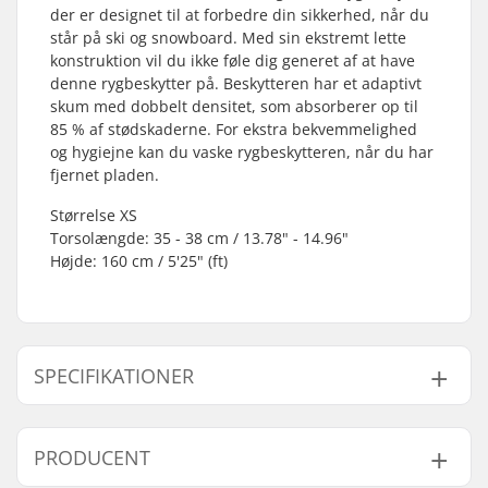
der er designet til at forbedre din sikkerhed, når du
står på ski og snowboard. Med sin ekstremt lette
konstruktion vil du ikke føle dig generet af at have
denne rygbeskytter på. Beskytteren har et adaptivt
skum med dobbelt densitet, som absorberer op til
85 % af stødskaderne. For ekstra bekvemmelighed
og hygiejne kan du vaske rygbeskytteren, når du har
fjernet pladen.
Størrelse XS
Torsolængde: 35 - 38 cm / 13.78" - 14.96"
Højde: 160 cm / 5'25" (ft)
SPECIFIKATIONER
Skum:
Adaptive dual-density
PRODUCENT
Pasform:
Enormt let
Taljebånd:
Justerbart