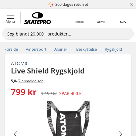
×
365 dages returret
4.8 ud af 5
Menu
Konto
Gemt
Kurv
Forside
Vintersport
Alpinski
Beskyttelse
Rygskjold
ATOMIC
Live Shield Rygskjold
5,0
//
2 anmeldelser
799 kr
1.199 kr
SPAR
400 kr