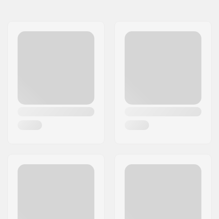
Navn:
Atomic Austria GmbH
velcrobælte,
Adresse:
Lackengasse 301
Removable
Post nr:
5541
Design:
Washable
By:
Altenmarkt
Designet til:
Skiløb, Snowboarding
Land:
Østrig
Godkendelser:
EN 1621 - Niveau 1
Vægt:
360g
Køn:
Mand, Kvinde, Unisex