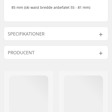
85 mm (ski waist bredde anbefalet 55 - 81 mm)
SPECIFIKATIONER
Bremsearms Bredde:
85mm
PRODUCENT
Vægt:
500g
DIN Indstilling:
4.0 - 13.0
Navn:
CAB 5-4 SAS
Bedst til:
All Mountain
,
Adresse:
125 chemin des tissourds
Freeride
Post nr:
74400
By:
Chamonix
Land:
Frankrig