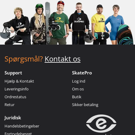
Spørgsmål?
Kontakt os
Support
SkatePro
Hjælp & Kontakt
Log ind
Leveringsinfo
Om os
Ordrestatus
Butik
Retur
Sikker betaling
Juridisk
Handelsbetingelser
Fortrydelsesret