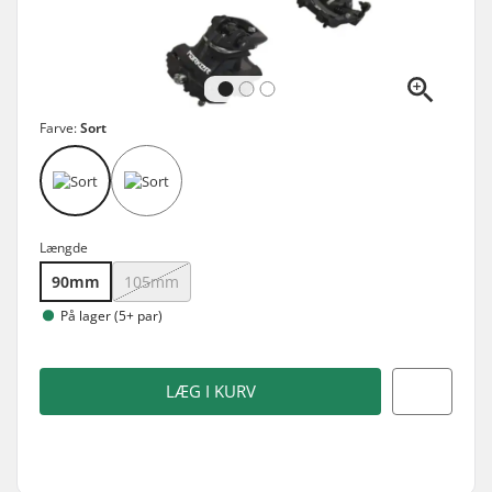
Farve:
Sort
Længde
90mm
105mm
På lager (5+ par)
LÆG I KURV