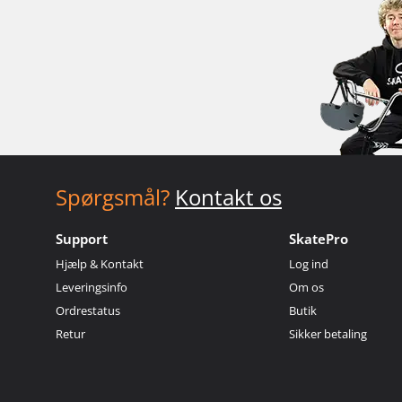
Spørgsmål?
Kontakt os
Support
SkatePro
Hjælp & Kontakt
Log ind
Leveringsinfo
Om os
Ordrestatus
Butik
Retur
Sikker betaling