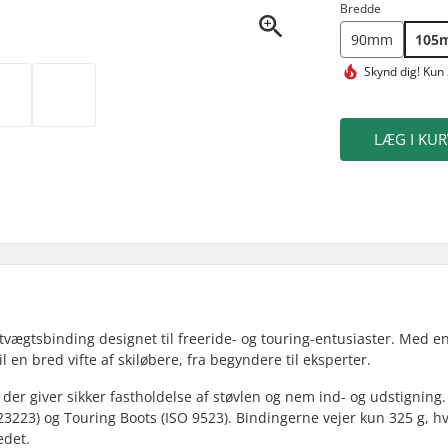
Bredde
90mm
105
Skynd dig!
Kun 
LÆG I KUR
tvægtsbinding designet til freeride- og touring-entusiaster. Med e
l en bred vifte af skiløbere, fra begyndere til eksperter.
er giver sikker fastholdelse af støvlen og nem ind- og udstigning.
223) og Touring Boots (ISO 9523). Bindingerne vejer kun 325 g, hv
edet.