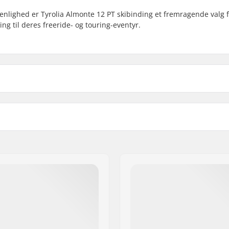
nlighed er Tyrolia Almonte 12 PT skibinding et fremragende valg 
ing til deres freeride- og touring-eventyr.
Bremsearms Bredde:
binding
Vægt:
Toe & Heel Pin Boots (ISO
DIN Indstilling:
uring skistøvler (ISO 9523)
Bedst til: