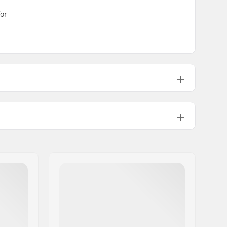
for
90mm, 105mm
325g
5.0 - 12.0
Touring