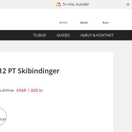
×
5+ mio. kunder
Konto
Gemt
Kurv
TILBUD
GUIDES
HJÆLP & KONTAKT
2 PT Skibindinger
3.499 kr
SPAR
1.000 kr