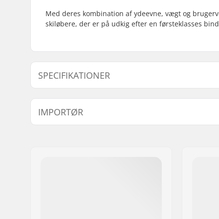
Med deres kombination af ydeevne, vægt og brugerve
skiløbere, der er på udkig efter en førsteklasses bind
SPECIFIKATIONER
Årgang:
24/25
IMPORTØR
Binding type:
Pin Tech 
Støvle kompatibilitet:
GripWalk 
Navn:
Centrano ApS
23223)
,
To
Adresse:
Omega 6
Post nr:
8382
By:
Hinnerup
Land:
Danmark