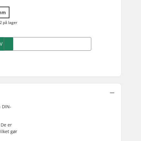
mm
2 på lager
V
n DIN-
 De er
ilket gør