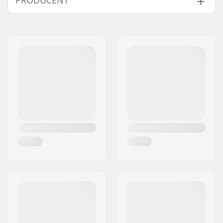
Bredde:
144/110/130 mm
Talje:
110mm
Navn:
EOC Europe GmbH
Bedst til:
Freeride
,
Touring
Adresse:
Seeshaupter Str. 62
Niveau:
Øvet
,
Avanceret
Post nr:
82377
Radius:
16.5m
By:
Penzberg
Vægt - pr. par:
3000g
Land:
Tyskland
Core materiale:
Paulownia
,
Asp
Profil:
Directional Twin
Binding:
Ikke inkluderet
Ekstra Egenskaber:
5-Cut Multi-Radius
Sidecut
,
Triple Hybrid
Construction
Køn:
Kvinde