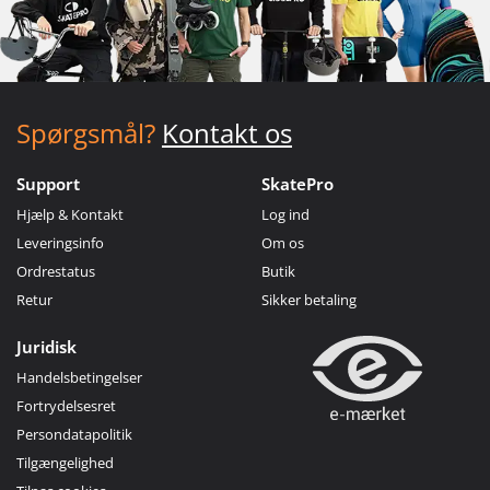
Spørgsmål?
Kontakt os
Support
SkatePro
Hjælp & Kontakt
Log ind
Leveringsinfo
Om os
Ordrestatus
Butik
Retur
Sikker betaling
Juridisk
Handelsbetingelser
Fortrydelsesret
Persondatapolitik
Tilgængelighed