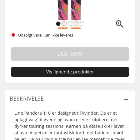
Udsolgt vare. Kan ikke leveres
LÆG I KURV
Vis lignende produkter
BESKRIVELSE
Line Pandora 110 er designet til kvinder. De er et
oplagt valg til øvede og avancerede skiløbere, der
dyrker touring sessions. Kernen på disse ski er lavet
af asp. Aspetræ er fantastisk fordi det både er blødt
og let. Da paulownia-træ har en lav massefylde giver