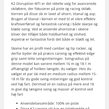
K2 Disruption MTi er det idéelle valg for avancerede
skiløbere, der fokuserer på piste og racing skiløb.
Kernen på disse ski er lavet af ahorn, titanal og asp.
Brugen af titanal i kernen er med til at sikre effektiv
kraftoverførsel og fantastisk carving i både skarpe og
bløde sving. Ved at anvende ahornstræ i skiene
bliver der tilføjet både holdbarhed og stivhed.
Aspetræ er fantastisk fordi det både er blødt og let.
Skiene har en profil med camber og tip rocker, og
derfor byder de på præcis carving og effektivt edge
grip samt lette svinginitieringer. Svingradius på
denne model kan variere mellem 16 m og 18.1 m
afhængtigt af hvilken længde, du vælger. Hvis du
vælger et par ski med en medium radius mellem 15-
18 m får du gode sving-initieringer og god kontrol
ved høj fart. Derimod vil en radius på mere end 18
m give dig længere sving og masser af kontrol ved
høj fart
Anvendelsesområde: 100% on-piste
Disse K2 carving-ski har en taljebredde på