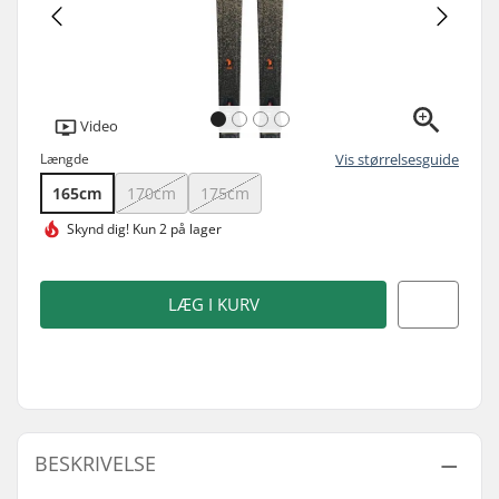
Video
Længde
Vis størrelsesguide
165cm
170cm
175cm
Skynd dig!
Kun 2 på lager
LÆG I KURV
BESKRIVELSE