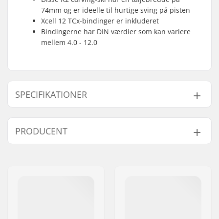
74mm og er ideelle til hurtige sving på pisten
Xcell 12 TCx-bindinger er inkluderet
Bindingerne har DIN værdier som kan variere
mellem 4.0 - 12.0
SPECIFIKATIONER
Årgang:
22/23
PRODUCENT
Bredde:
118/74/104 mm
Talje:
74mm
Navn:
EOC Europe GmbH
Bedst til:
Piste
,
Racing
Adresse:
Seeshaupter Str. 62
Niveau:
Avanceret
Post nr:
82377
Ydeevne:
100% on-piste
By:
Penzberg, Deutschlan
Radius:
16m
Land:
Tyskland
Vægt - pr. par:
3780g