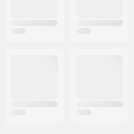
Vægt /m bindinger -
5782g
pr. par:
Core materiale:
Ahorn
,
Titanal
,
Asp
Profil:
Camber, Tip Rocker
Binding:
Inkluderet
Binding type:
GripWalk binding
Støvle kompatibilitet:
Alpine skistøvler til
voksne (ISO 5355)
,
GripWalk støvler (ISO
23223)
,
GripWalk Toe
Pin Boots (ISO 23223)
,
GripWalk Toe & Heel
Pin Boots (ISO 23223)
DIN Indstilling:
4.0 - 12.0
Køn:
Mand