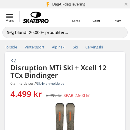
×
Dag-til-dag levering
5+ mio. kunder
Menu
Konto
Gemt
Kurv
Forside
Vintersport
Alpinski
Ski
Carvingski
K2
Disruption MTi Ski + Xcell 12
TCx Bindinger
0 anmeldelser //
Skriv anmeldelse
4.499 kr
6.999 kr
SPAR
2.500 kr