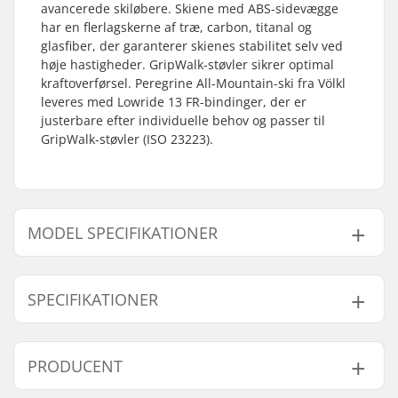
avancerede skiløbere. Skiene med ABS-sidevægge
har en flerlagskerne af træ, carbon, titanal og
glasfiber, der garanterer skienes stabilitet selv ved
høje hastigheder. GripWalk-støvler sikrer optimal
kraftoverførsel. Peregrine All-Mountain-ski fra Völkl
leveres med Lowride 13 FR-bindinger, der er
justerbare efter individuelle behov og passer til
GripWalk-støvler (ISO 23223).
MODEL SPECIFIKATIONER
Model
Radius
Vægt - pr. par
Vægt /m bindinger - p
SPECIFIKATIONER
162cm
12.00m
2830g
6021g
167cm
13.00m
2980g
6126g
Årgang:
24/25
PRODUCENT
172cm
14.00m
3060g
6262g
Bredde:
128/82/111 mm
Talje:
82mm
177cm
15.00m
3130g
3750g