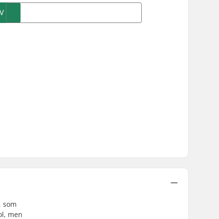
V
e, som
ol, men