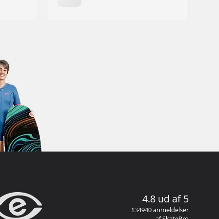
4.8 ud af 5
134940 anmeldelser
af SkatePro