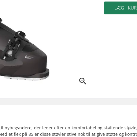
LÆG I KUR
til nybegyndere, der leder efter en komfortabel og støttende støvl
et flex på 85 er disse støvler stive nok til at give støtte og kontr