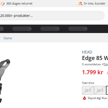
365 dages returret
5+ mio. kunder
Dame
HEAD
Edge 85 
0 anmeldelser //
Sk
1.799 kr
Størrelse
25.5
26.5
Skynd dig!
Kun 