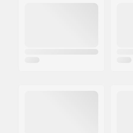
Post nr:
6921
By:
Kennelbach
Land:
Østrig