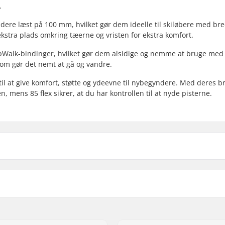
.
ere læst på 100 mm, hvilket gør dem ideelle til skiløbere med br
ekstra plads omkring tæerne og vristen for ekstra komfort.
ipWalk-bindinger, hvilket gør dem alsidige og nemme at bruge med
 som gør det nemt at gå og vandre.
til at give komfort, støtte og ydeevne til nybegyndere. Med deres b
n, mens 85 flex sikrer, at du har kontrollen til at nyde pisterne.
ain
Støvletype:
Binding kompatibilitet:
Vægt:
Støvleskal: