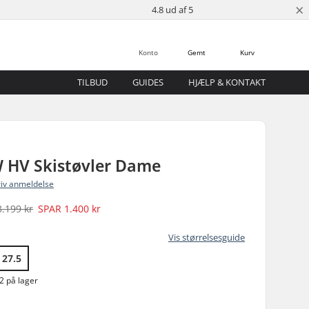
×
4.8 ud af 5
Konto
Gemt
Kurv
TILBUD
GUIDES
HJÆLP & KONTAKT
W HV Skistøvler Dame
riv anmeldelse
3.199 kr
SPAR
1.400 kr
Vis størrelsesguide
27.5
2 på lager