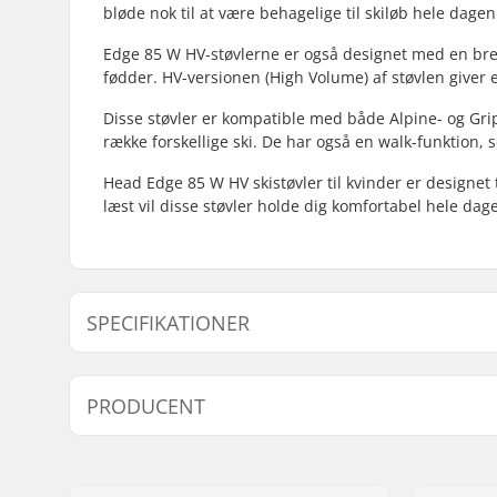
bløde nok til at være behagelige til skiløb hele dagen
Edge 85 W HV-støvlerne er også designet med en bred
fødder. HV-versionen (High Volume) af støvlen giver 
Disse støvler er kompatible med både Alpine- og Gr
række forskellige ski. De har også en walk-funktion,
Head Edge 85 W HV skistøvler til kvinder er designet 
læst vil disse støvler holde dig komfortabel hele dage
SPECIFIKATIONER
Bedst til:
All Mount
PRODUCENT
Flex:
85
Fodens bredde (mm):
100mm
Navn:
Head Sports GMBH
Støvle bredde:
Normal
Adresse:
Wuhrkopfweg 1
Niveau:
Begynder