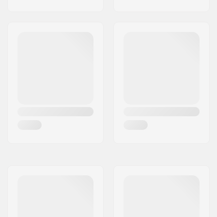
Miljøvenlig:
Aqua Alpha Solvent
Free
, TechnoButter
Køn:
Kvinde
Årgang:
22