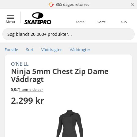
×
365 dages returret
4.8 ud af 5
Menu
Konto
Gemt
Kurv
Forside
Surf
Våddragter
Våddragter
O'NEILL
Ninja 5mm Chest Zip Dame
Våddragt
5,0
//
1 anmeldelser
2.299 kr