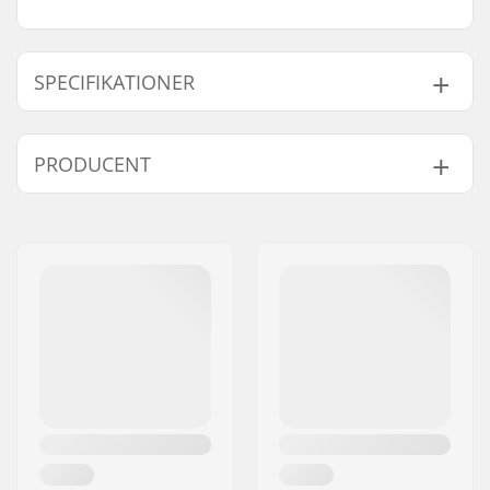
SPECIFIKATIONER
Materiale:
Technobutter 3
,
PRODUCENT
Fluidflex Firewall
,
Ultraflex Neoprene
Navn:
B-sport A/S
Sting:
TB3X Fully Taped
Adresse:
Golfvej 10
Seams
Post nr:
7400
Ekstra egenskaber:
Wind Mesh back
By:
Herning
panel,
Aqua Alpha
Land:
Danmark
Niveau:
Intermediate
Tykkelse:
5/4mm
Aktivitet:
All-round
Lynlåstype:
Chest Zip
Vandtemperatur:
10-14 °C
Våddragt Type:
Fullsuit