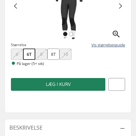
Størrelse
Vis størrelsesguide
6
6T
8
8T
10
På lager (5+ stk)
LÆG I KURV
BESKRIVELSE