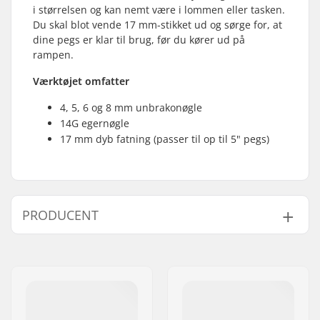
i størrelsen og kan nemt være i lommen eller tasken.
Du skal blot vende 17 mm-stikket ud og sørge for, at
dine pegs er klar til brug, før du kører ud på
rampen.
Værktøjet omfatter
4, 5, 6 og 8 mm unbrakonøgle
14G egernøgle
17 mm dyb fatning (passer til op til 5" pegs)
PRODUCENT
Navn:
We Make Things GmbH
Adresse:
RICHARD-BYRD-STR. 12
Post nr:
50829
By:
Köln