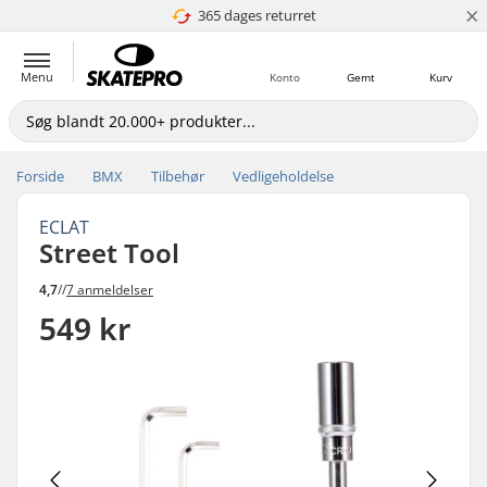
×
365 dages returret
4.8 ud af 5
Menu
Konto
Gemt
Kurv
Forside
BMX
Tilbehør
Vedligeholdelse
ECLAT
Street Tool
4,7
//
7 anmeldelser
549 kr