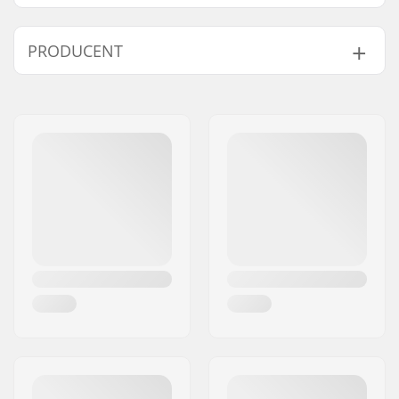
PRODUCENT
Navn:
CNC GOZONE SPÓLKA Z
OGRANICZONA
Adresse:
Zakopianska 14/2
Post nr:
60-474
By:
Poznan
Land:
Polen