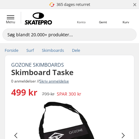
×
365 dages returret
4.8 ud af 5
Menu
Konto
Gemt
Kurv
Forside
Surf
Skimboards
Dele
GOZONE SKIMBOARDS
Skimboard Taske
0 anmeldelser //
Skriv anmeldelse
499 kr
799 kr
SPAR
300 kr