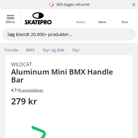
×
365 dages returret
4.8 ud af 5
Menu
Konto
Gemt
Kurv
Forside
BMX
Styr og dele
Styr
WILDCAT
Aluminum Mini BMX Handle
Bar
4,7
//
6 anmeldelser
279 kr