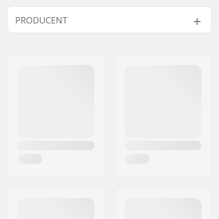
Styr højde:
7.87" (20cm)
PRODUCENT
Styr brede:
27.5" (69.9cm)
Frempind diameter:
22.2mm
Navn:
Zeus Cicling S.L.
Bar design:
Four-piece
Adresse:
Calle Mariana Pineda 12C
Bar materiale:
Aluminium 6061
Post nr:
46130
Vægt:
430g
By:
Massamagrell
Bar-ends kompatible
Aluminium
Land:
Spanien
med: