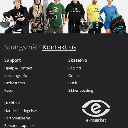
Spørgsmål?
Kontakt os
Support
SkatePro
Hjælp & Kontakt
Log ind
Leveringsinfo
Om os
Ordrestatus
Butik
Retur
Sikker betaling
Juridisk
Handelsbetingelser
Fortrydelsesret
Persondatapolitik