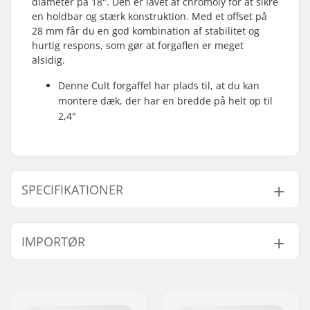
diameter på 18". Den er lavet af chromoly for at sikre
en holdbar og stærk konstruktion. Med et offset på
28 mm får du en god kombination af stabilitet og
hurtig respons, som gør at forgaflen er meget
alsidig.
Denne Cult forgaffel har plads til, at du kan
montere dæk, der har en bredde på helt op til
2,4"
SPECIFIKATIONER
Hjul offset:
28mm
IMPORTØR
Hjuldiameter:
18"
Materiale:
Chromoly stål
Navn:
Centrano ApS
Headset-type:
Integrated 1 1/8"
Adresse:
Omega 6
Aksel diameter:
10mm