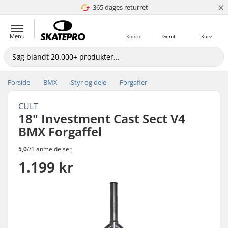
×
365 dages returret
4.8 ud af 5
Menu
Konto
Gemt
Kurv
Forside
BMX
Styr og dele
Forgafler
CULT
18" Investment Cast Sect V4
BMX Forgaffel
5,0
//
1 anmeldelser
1.199 kr