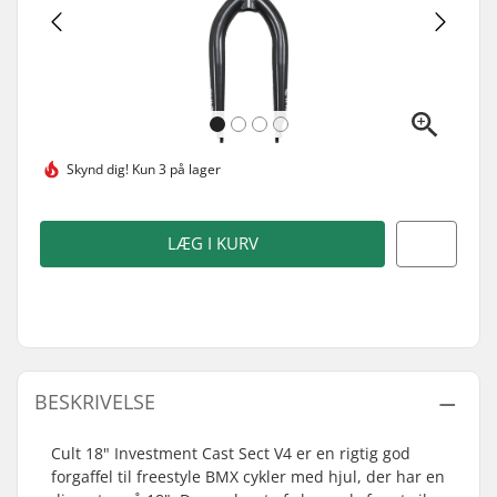
Skynd dig!
Kun 3 på lager
LÆG I KURV
BESKRIVELSE
Cult 18" Investment Cast Sect V4 er en rigtig god
forgaffel til freestyle BMX cykler med hjul, der har en