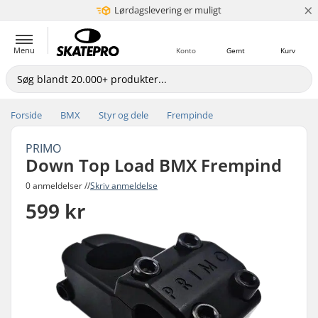
×
Lørdagslevering er muligt
5+ mio. kunder
Menu
Konto
Gemt
Kurv
Forside
BMX
Styr og dele
Frempinde
PRIMO
Down Top Load BMX Frempind
0 anmeldelser //
Skriv anmeldelse
599 kr