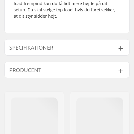
load frempind kan du få lidt mere højde på dit
setup. Du skal vælge top load, hvis du foretrækker,
at dit styr sidder højt.
SPECIFIKATIONER
BMX disciplin:
Freestyle BMX
PRODUCENT
Materiale:
Aluminium 6000
Series
Navn:
TRAFFIC GmbH
Frempind
48mm, Top load
Adresse:
Richard-Byrd-Str.12
type/Længde:
Post nr:
50829
Frempind højde:
24mm
By:
Köln
Frempind diameter:
22.2mm
Land:
Tyskland
Vægt:
381g
Forgaffel stilk
1 1/8"
størrelse: