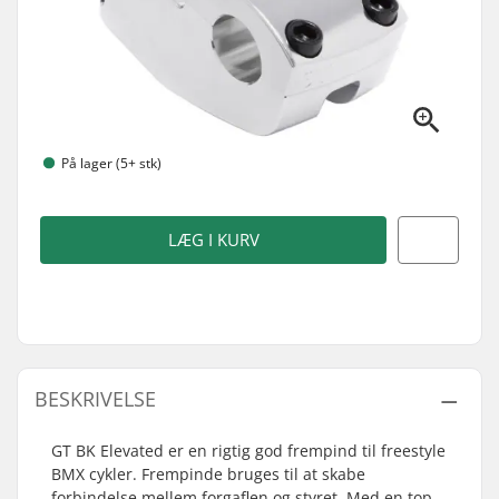
På lager (5+ stk)
LÆG I KURV
BESKRIVELSE
GT BK Elevated er en rigtig god frempind til freestyle
BMX cykler. Frempinde bruges til at skabe
forbindelse mellem forgaflen og styret. Med en top