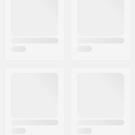
By:
Köln
størrelse:
Land:
Tyskland