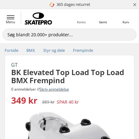
×
365 dages returret
4.8 ud af 5
Menu
Konto
Gemt
Kurv
Forside
BMX
Styr og dele
Frempinde
GT
BK Elevated Top Load Top Load
BMX Frempind
0 anmeldelser //
Skriv anmeldelse
349 kr
389 kr
SPAR
40 kr