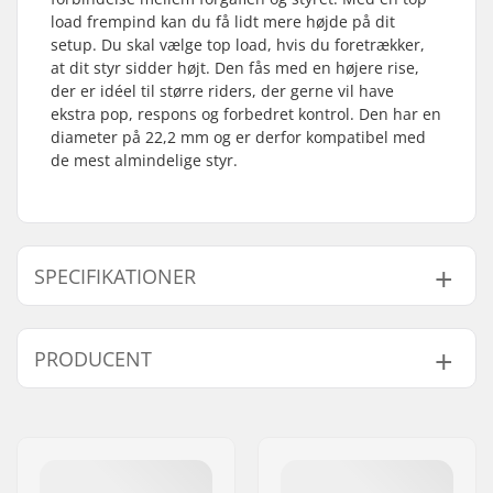
load frempind kan du få lidt mere højde på dit
setup. Du skal vælge top load, hvis du foretrækker,
at dit styr sidder højt. Den fås med en højere rise,
der er idéel til større riders, der gerne vil have
ekstra pop, respons og forbedret kontrol. Den har en
diameter på 22,2 mm og er derfor kompatibel med
de mest almindelige styr.
SPECIFIKATIONER
BMX disciplin:
Freestyle BMX
PRODUCENT
Frempind
49mm
type/Længde:
Navn:
Traffic GmbH
Frempind højde:
35mm
Adresse:
Richard-Byrd-Str.12
Frempind diameter:
22.2mm
Post nr:
50829
Forgaffel stilk
1 1/8"