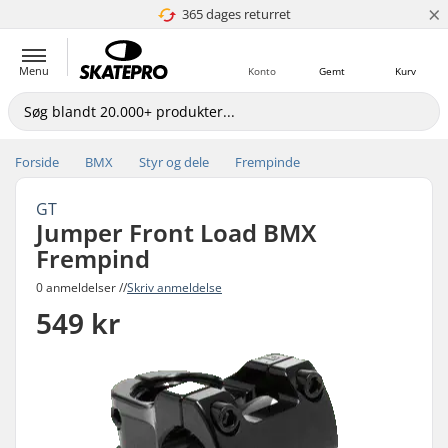
×
365 dages returret
4.8 ud af 5
Menu
Konto
Gemt
Kurv
Forside
BMX
Styr og dele
Frempinde
GT
Jumper Front Load BMX
Frempind
0 anmeldelser //
Skriv anmeldelse
549 kr