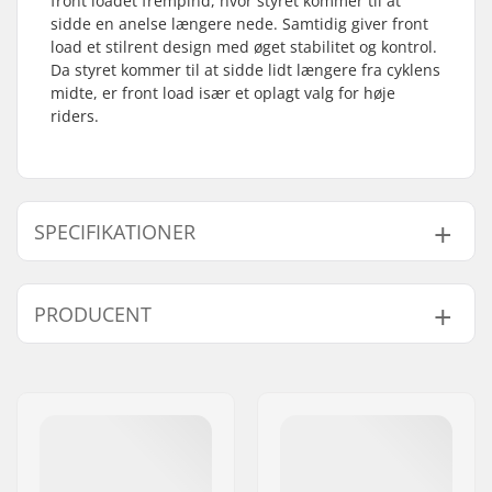
front loadet frempind, hvor styret kommer til at
sidde en anelse længere nede. Samtidig giver front
load et stilrent design med øget stabilitet og kontrol.
Da styret kommer til at sidde lidt længere fra cyklens
midte, er front load især et oplagt valg for høje
riders.
SPECIFIKATIONER
BMX disciplin:
Race BMX
PRODUCENT
Frempind
35mm, Front load
type/Længde:
Navn:
Traffic GmbH
Frempind højde:
21mm
Adresse:
Richard-Byrd-Str.12
Frempind diameter:
31.8mm
Post nr:
50829
Forgaffel stilk
1 1/8"
By:
Köln
størrelse:
Land:
Tyskland