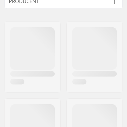
PRODUCENT
Dækmønster:
Retningsbestemt
slidbane
Navn:
We Make Things GmbH
Dæk materiale:
Gummimateriale
Adresse:
RICHARD-BYRD-STR. 12
Hjuldiameter:
20"
Post nr:
50829
Dæk bredde:
2.3", 2.4"
By:
Köln
Sammenfoldelig:
Ikke foldbar
Land:
Tyskland
Dæk Tryk:
100psi
Antal per pakke:
1
Tubeless Ready:
No