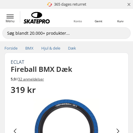
×
365 dages returret
4.8 ud af 5
Menu
Konto
Gemt
Kurv
Forside
BMX
Hjul & dele
Dæk
ECLAT
Fireball BMX Dæk
5,0
//
32 anmeldelser
319 kr