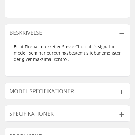
BESKRIVELSE
Eclat Fireball dækket er Stevie Churchill's signatur
model, som har et retningsbestemt slidbanemønster
der giver maksimal kontrol.
MODEL SPECIFIKATIONER
Model
Vægt
SPECIFIKATIONER
2.3"
737g
2.4"
826g
BMX disciplin:
Freestyle BMX