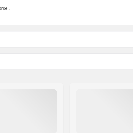
ørsel.
 BMX
Sammenfoldelig:
estemt slidbane
Dæk Tryk:
eriale
Vægt:
Antal per pakke:
Tubeless Ready: