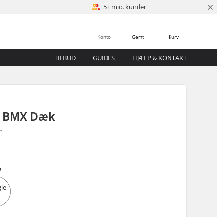
×
5+ mio. kunder
Konto
Gemt
Kurv
TILBUD
GUIDES
HJÆLP & KONTAKT
p BMX Dæk
r
o