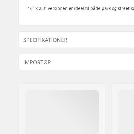
16" x 2.3" versionen er ideel til både park og street k
SPECIFIKATIONER
BMX disciplin:
Freestyle
IMPORTØR
Dækmønster:
Retningsb
Dæk materiale:
Gummimat
Navn:
Centrano ApS
Hjuldiameter:
16"
Adresse:
Omega 6
Dæk bredde:
2.3"
Post nr:
8382
By:
Hinnerup
Land:
Danmark