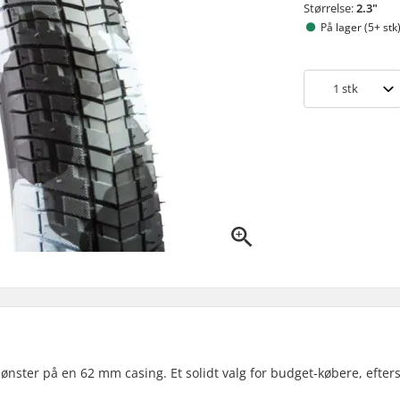
Størrelse:
2.3"
På lager (5+ stk
1
stk
nster på en 62 mm casing. Et solidt valg for budget-købere, efte