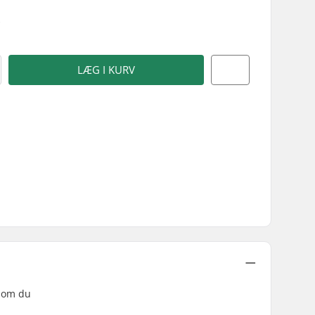
)
LÆG I KURV
rsom du