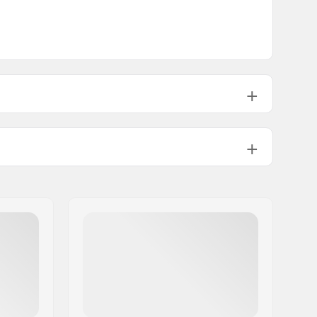
Ikke foldbar
65psi
589g
1
No