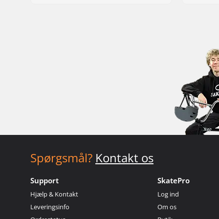
Spørgsmål?
Kontakt os
Support
SkatePro
Hjælp & Kontakt
Log ind
Leveringsinfo
Om os