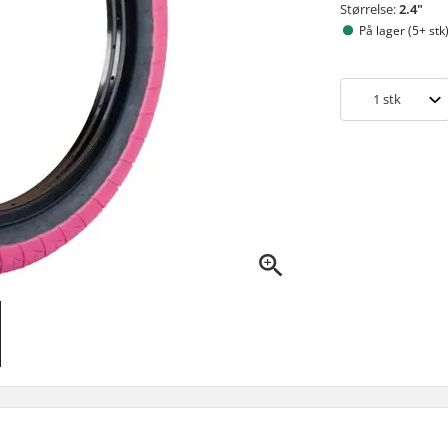
Størrelse:
2.4"
På lager (5+ stk
1
stk