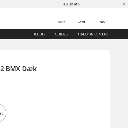
×
4.8 ud af 5
Konto
Gemt
Kurv
TILBUD
GUIDES
HJÆLP & KONTAKT
S
V2 BMX Dæk
r