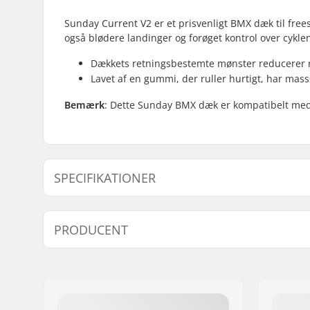
Sunday Current V2 er et prisvenligt BMX dæk til freest
også blødere landinger og forøget kontrol over cyklen.
Dækkets retningsbestemte mønster reducerer r
Lavet af en gummi, der ruller hurtigt, har mass
Bemærk
: Dette Sunday BMX dæk er kompatibelt med c
SPECIFIKATIONER
BMX disciplin:
Freestyle
PRODUCENT
Dækmønster:
Retningsb
Dæk materiale:
Gummimat
Navn:
Sunshine Distribution ApS
Hjuldiameter:
20"
Adresse:
Naverland 8
Dæk bredde:
2.4"
Post nr:
2600