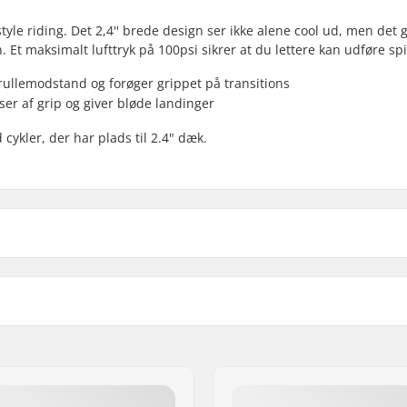
yle riding. Det 2,4'' brede design ser ikke alene cool ud, men det g
 Et maksimalt lufttryk på 100psi sikrer at du lettere kan udføre spi
ullemodstand og forøger grippet på transitions
ser af grip og giver bløde landinger
ykler, der har plads til 2.4" dæk.
 BMX
Sammenfoldelig:
estemt slidbane
Dæk Tryk:
eriale
Vægt:
Antal per pakke:
Tubeless Ready: