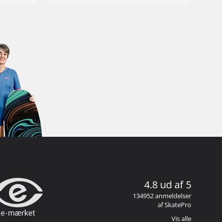
4.8 ud af 5
134952 anmeldelser
af SkatePro
Vis alle