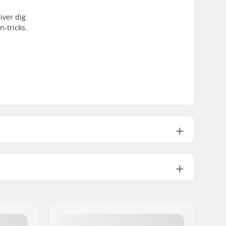
iver dig
n-tricks.
Ikke foldbar
100psi
735g
1
No