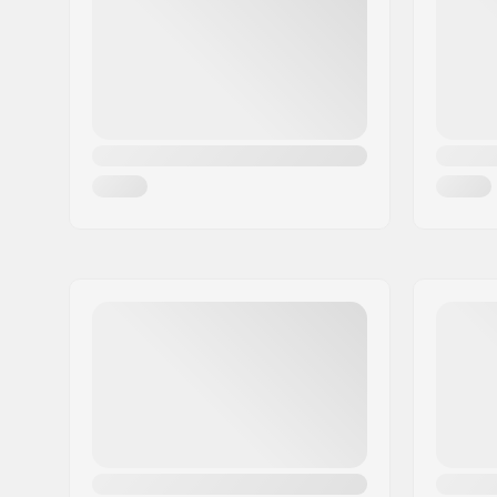
By:
Glostrup
Land:
Danmark