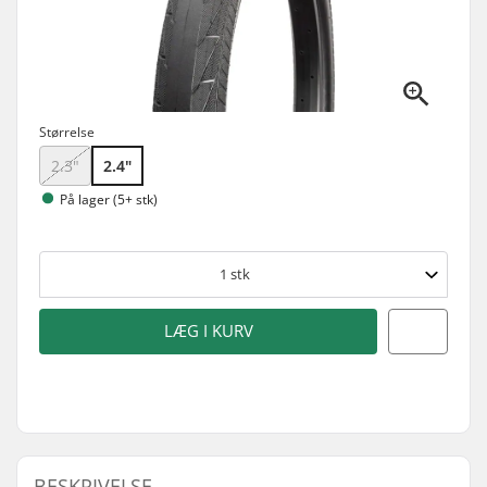
Størrelse
2.3"
2.4"
På lager (5+ stk)
1
stk
LÆG I KURV
BESKRIVELSE