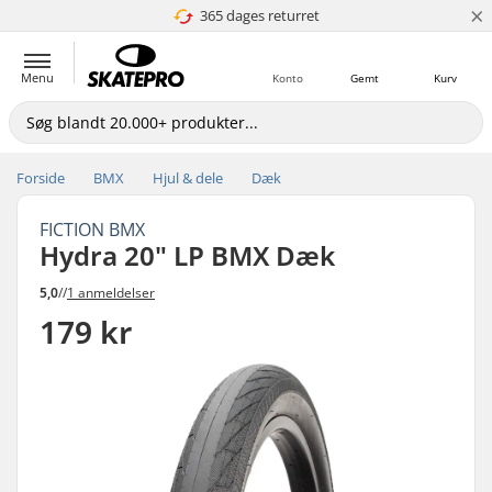
×
365 dages returret
4.8 ud af 5
Menu
Konto
Gemt
Kurv
Forside
BMX
Hjul & dele
Dæk
FICTION BMX
Hydra 20" LP BMX Dæk
5,0
//
1 anmeldelser
179 kr