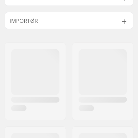
BMX disciplin:
Freestyle BMX
IMPORTØR
Dækmønster:
Dual Pattern
Dæk konstruktion:
Nylon-injiceret
Navn:
Centrano ApS
Dæk materiale:
Lavfriktionsmateriale
Adresse:
Omega 6
Hjuldiameter:
20"
Post nr:
8382
Dæk bredde:
2.4"
By:
Hinnerup
Sammenfoldelig:
Ikke foldbar
Land:
Danmark
Dæk Tryk:
65psi
Vægt:
663g
Antal per pakke:
1
Tubeless Ready:
No