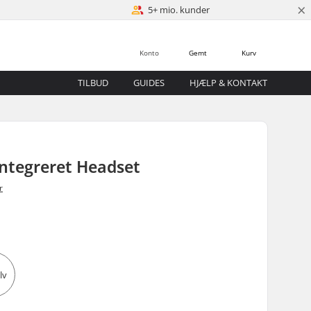
×
5+ mio. kunder
Konto
Gemt
Kurv
TILBUD
GUIDES
HJÆLP & KONTAKT
ntegreret Headset
r