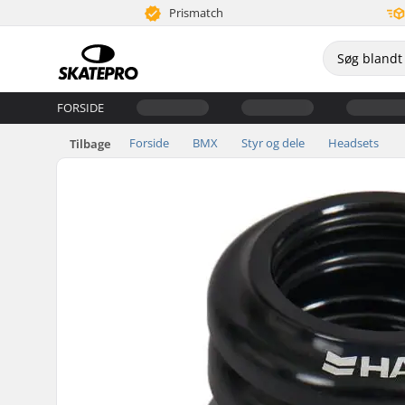
Prismatch
FORSIDE
Forside
BMX
Styr og dele
Headsets
Tilbage