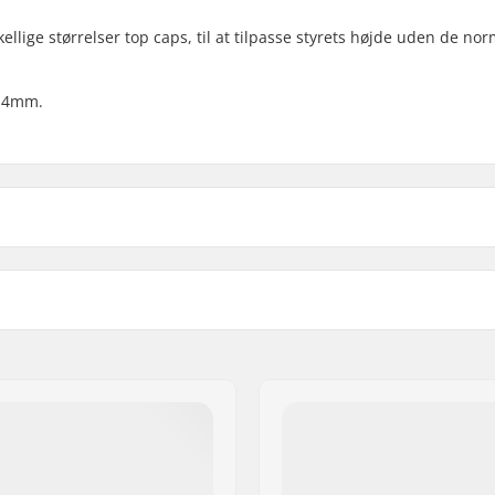
lige størrelser top caps, til at tilpasse styrets højde uden de no
 14mm.
 1 1/8"
Vægt:
Crown race:
 uden gevind
C-ring:
Inklusiv spændeskive:
m, 14mm
Starnut: