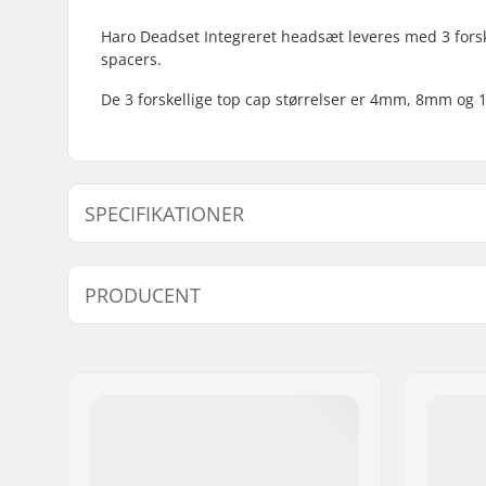
Haro Deadset Integreret headsæt leveres med 3 forskel
spacers.
De 3 forskellige top cap størrelser er 4mm, 8mm og
SPECIFIKATIONER
Headset-type:
Integrated
PRODUCENT
Forgaffel stilk størrelse:
1 1/8"
Kompatibel med:
Forgafler
Navn:
Haro Bikes Europe GmbH
Leje type:
Sealed
Adresse:
Max-Planck-Strasse 54
Top cap højde:
4mm, 8m
Post nr:
32107
By:
Bad Salzuflen
Land:
Tyskland