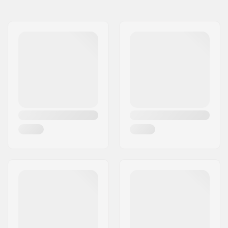
Navn:
Centrano ApS
Flange:
Flangeless
Adresse:
Omega 6
Materiale:
Gummi
Post nr:
8382
Plugs:
Inkluderet
By:
Hinnerup
Hårdhed:
Medium
Land:
Danmark
Vægt:
113g