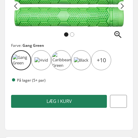
Farve:
Gang Green
+10
På lager (5+ par)
LÆG I KURV