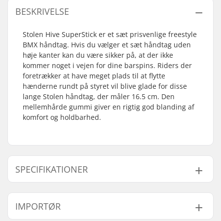
BESKRIVELSE
Stolen Hive SuperStick er et sæt prisvenlige freestyle
BMX håndtag. Hvis du vælger et sæt håndtag uden
høje kanter kan du være sikker på, at der ikke
kommer noget i vejen for dine barspins. Riders der
foretrækker at have meget plads til at flytte
hænderne rundt på styret vil blive glade for disse
lange Stolen håndtag, der måler 16.5 cm. Den
mellemhårde gummi giver en rigtig god blanding af
komfort og holdbarhed.
SPECIFIKATIONER
Bar-ends kompatible
Stål
IMPORTØR
med:
Håndtag længde:
16.5cm