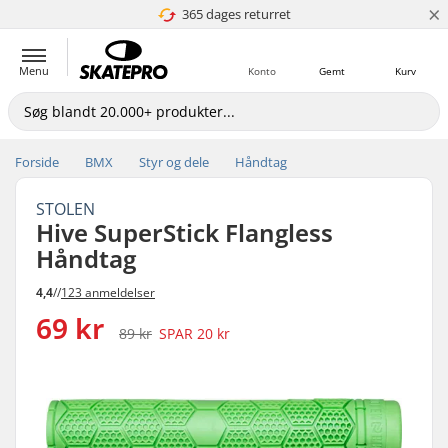
×
365 dages returret
4.8 ud af 5
Menu
Konto
Gemt
Kurv
Forside
BMX
Styr og dele
Håndtag
STOLEN
Hive SuperStick Flangless
Håndtag
4,4
//
123 anmeldelser
69 kr
89 kr
SPAR
20 kr