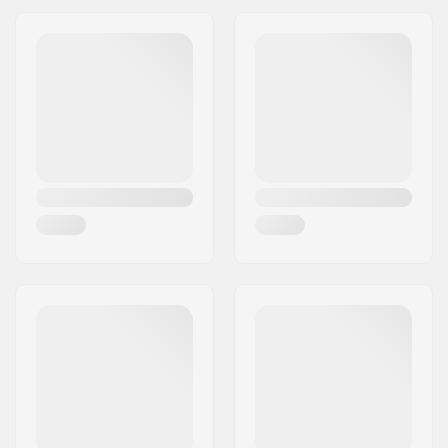
Adresse:
Omega 6
Materiale:
Gummi
Post nr:
8382
Plugs:
Inkluderet
By:
Hinnerup
Hårdhed:
Medium
Land:
Danmark
Lock-on:
No
Vægt:
119g