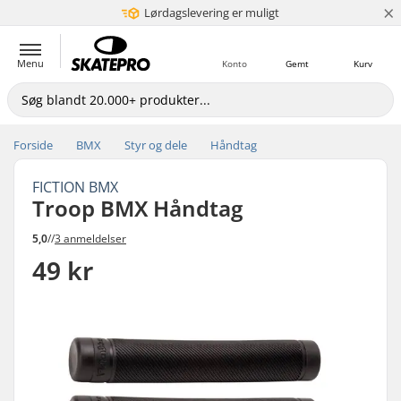
×
Lørdagslevering er muligt
5+ mio. kunder
Menu
Konto
Gemt
Kurv
Forside
BMX
Styr og dele
Håndtag
FICTION BMX
Troop BMX Håndtag
5,0
//
3 anmeldelser
49 kr