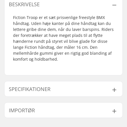
BESKRIVELSE
Fiction Troop er et sæt prisvenlige freestyle BMX
håndtag. Uden høje kanter på dine håndtag kan du
lettere gribe dine dem, når du laver barspins. Riders
der foretrækker at have meget plads til at flytte
hænderne rundt på styret vil blive glade for disse
lange Fiction håndtag, der måler 16 cm. Den
mellemhårde gummi giver en rigtig god blanding af
komfort og holdbarhed.
SPECIFIKATIONER
Bar-ends kompatible
Aluminium, Stål,
IMPORTØR
med:
Titanium
Håndtag længde:
16cm
Navn:
Centrano ApS
Flange:
Flangeless