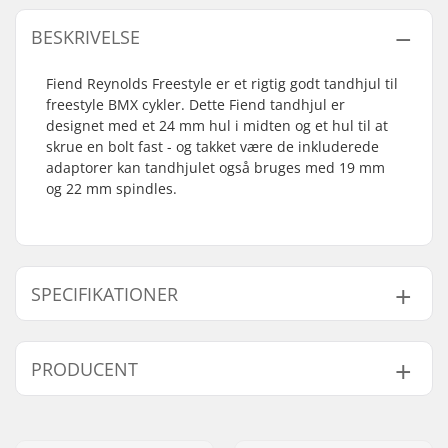
BESKRIVELSE
Fiend Reynolds Freestyle er et rigtig godt tandhjul til
freestyle BMX cykler. Dette Fiend tandhjul er
designet med et 24 mm hul i midten og et hul til at
skrue en bolt fast - og takket være de inkluderede
adaptorer kan tandhjulet også bruges med 19 mm
og 22 mm spindles.
SPECIFIKATIONER
Antal tænder:
25T
PRODUCENT
Tandhjuls montering:
19mm, 22mm, 24mm,
Bolt Drive
Navn:
Sunshine Distribution ApS
Vægt:
272g
Adresse:
Naverland 8