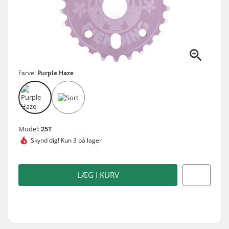
Farve:
Purple Haze
Model:
25T
Skynd dig!
Kun 3 på lager
LÆG I KURV