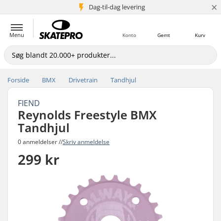
×
Dag-til-dag levering
5+ mio. kunder
Menu
Konto
Gemt
Kurv
Forside
BMX
Drivetrain
Tandhjul
FIEND
Reynolds Freestyle BMX
Tandhjul
0 anmeldelser //
Skriv anmeldelse
299 kr