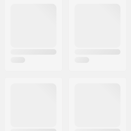
Sprocket guard:
Nej
Post nr:
2600
By:
Glostrup
Land:
Danmark