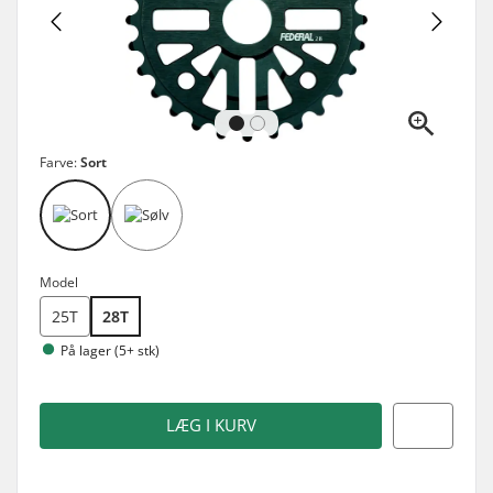
Farve:
Sort
Model
25T
28T
På lager (5+ stk)
LÆG I KURV