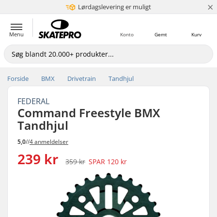
×
Lørdagslevering er muligt
5+ mio. kunder
Menu
Konto
Gemt
Kurv
Forside
BMX
Drivetrain
Tandhjul
FEDERAL
Command Freestyle BMX
Tandhjul
5,0
//
4 anmeldelser
239 kr
359 kr
SPAR
120 kr