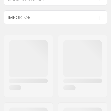
Antal tænder:
25T, 28T
IMPORTØR
Tandhjuls montering:
Bolt Drive
Vægt:
77g
Navn:
Centrano ApS
Sprocket guard:
Nej
Adresse:
Omega 6
Post nr:
8382
By:
Hinnerup
Land:
Danmark